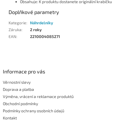
Obsahuje: K produktu dostanete originální krabičku
Doplňkové parametry
Kategorie
:
Náhrdelníky
Záruka
:
2 roky
EAN
:
2210004085271
Z
á
p
a
Informace pro vás
t
Věrnostní slevy
í
Doprava a platba
Výměna, vrácení a reklamace produktů
Obchodní podmínky
Podmínky ochrany osobních údajů
Kontakt