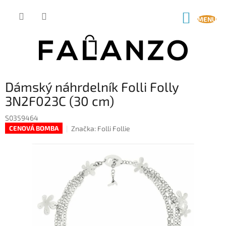
Přejít
na
NÁKUP
obsah
KOŠÍK
Dámský náhrdelník Folli Folly
3N2F023C (30 cm)
S0359464
Značka:
Folli Follie
CENOVÁ BOMBA