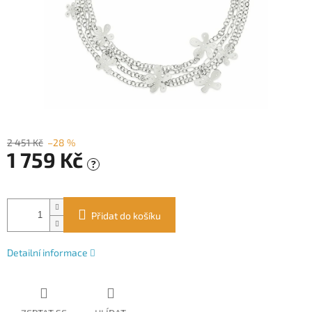
2 451 Kč
–28 %
1 759 Kč
?
Měrná
cena:
Přidat do košíku
Detailní informace