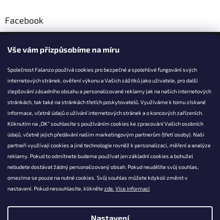
Facebook
Falanzo.cz
Vše vám přizpůsobíme na míru
Společnost Falanzo používá cookies pro bezpečné a spolehlivé fungování svých
internetových stránek, ověření výkonu a Vašich zážitků jako uživatele, pro další
KONTAKT
zlepšování zásadního obsahu a personalizované reklamy jak na našich internetových
stránkách, tak také na stránkách třetích poskytovatelů. Využíváme k tomu získané
info@falanzo.cz
informace, včetně údajů o užívání internetových stránek a o koncových zařízeních.
Falanzo.cz
Kliknutím na „OK“ souhlasíte s používáním cookies ke zpracování Vašich osobních
FalanzoCZ
údajů, včetně jejich předávání našim marketingovým partnerům (třetí osoby). Naši
partneři využívají cookies a jiné technologie rovněž k personalizaci, měření a analýze
reklamy. Pokud to odmítnete budeme používat jen základní cookies a bohužel
nebudete dostávat žádný personalizovaný obsah. Pokud neudělíte svůj souhlas,
omezíme se pouze na nutné cookies. Svůj souhlas můžete kdykoli změnit v
nastavení. Pokud nesouhlasíte, klikněte
zde.
Více informací
Nastavení