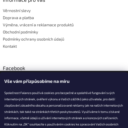
c
t
í
Věrnostní slevy
í
p
Doprava a platba
r
v
Výměna, vrácení a reklamace produktů
k
Obchodní podmínky
y
Podmínky ochrany osobních údajů
v
ý
Kontakt
p
i
s
u
Facebook
Vše vám přizpůsobíme na míru
Společnost Falanzo používá cookies pro bezpečné a spolehlivé fungování svých
internetových stránek, ověření výkonu a Vašich zážitků jako uživatele, pro další
KONTAKT
zlepšování zásadního obsahu a personalizované reklamy jak na našich internetových
stránkách, tak také na stránkách třetích poskytovatelů. Využíváme k tomu získané
info@falanzo.cz
informace, včetně údajů o užívání internetových stránek a o koncových zařízeních.
Falanzo.cz
Kliknutím na „OK“ souhlasíte s používáním cookies ke zpracování Vašich osobních