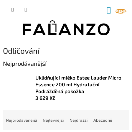
Přejít
na
NÁKUP
obsah
KOŠÍK
Odličování
Nejprodávanější
Uklidňující mléko Estee Lauder Micro
Essence 200 ml Hydratační
Podrážděná pokožka
3 629 Kč
Ř
a
Nejprodávanější
Nejlevnější
Nejdražší
Abecedně
z