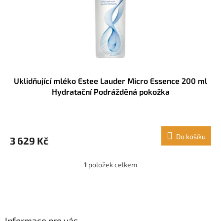
d
u
k
t
ů
Uklidňující mléko Estee Lauder Micro Essence 200 ml
Hydratační Podrážděná pokožka
Do košíku
3 629 Kč
1
položek celkem
O
v
l
Z
á
á
d
p
a
a
Informace pro vás