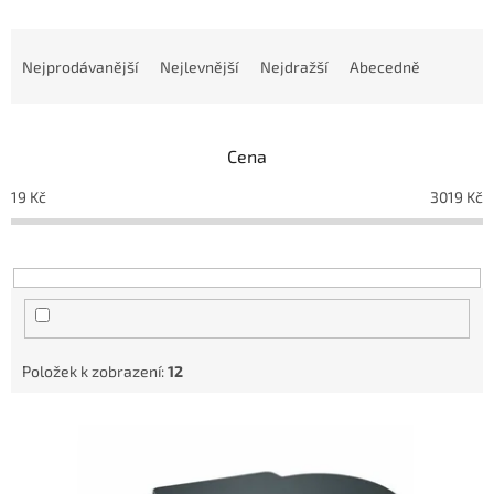
Ř
a
Nejprodávanější
Nejlevnější
Nejdražší
Abecedně
z
e
n
Cena
í
p
19
Kč
3019
Kč
r
o
d
u
k
t
ů
Položek k zobrazení:
12
V
ý
p