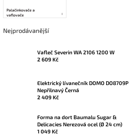
Palačinkovače a
vaflovače
Nejprodávanější
Vafleč Severin WA 2106 1200 W
2 609 Kč
Elektrický lívanečník DOMO DO8709P
Nepřilnavý Černá
2 409 Kč
Forma na dort Baumalu Sugar &
Delicacies Nerezová ocel (Ø 24 cm)
1 049 Kč