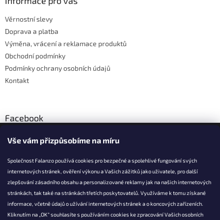
a
Informace pro vás
c
t
í
Věrnostní slevy
í
p
Doprava a platba
r
v
Výměna, vrácení a reklamace produktů
k
Obchodní podmínky
y
Podmínky ochrany osobních údajů
v
ý
Kontakt
p
i
s
u
Facebook
Vše vám přizpůsobíme na míru
Společnost Falanzo používá cookies pro bezpečné a spolehlivé fungování svých
internetových stránek, ověření výkonu a Vašich zážitků jako uživatele, pro další
KONTAKT
zlepšování zásadního obsahu a personalizované reklamy jak na našich internetových
stránkách, tak také na stránkách třetích poskytovatelů. Využíváme k tomu získané
info@falanzo.cz
informace, včetně údajů o užívání internetových stránek a o koncových zařízeních.
Falanzo.cz
Kliknutím na „OK“ souhlasíte s používáním cookies ke zpracování Vašich osobních