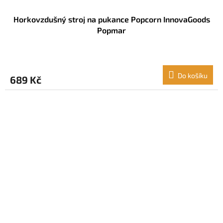
Horkovzdušný stroj na pukance Popcorn InnovaGoods
Popmar
Do košíku
689 Kč