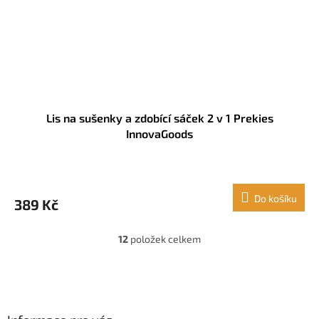
Lis na sušenky a zdobící sáček 2 v 1 Prekies
InnovaGoods
Do košíku
389 Kč
12
položek celkem
O
v
l
Z
á
á
d
p
a