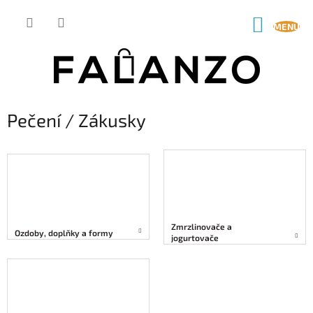
Přejít
na
NÁKUP
obsah
KOŠÍK
Pečení / Zákusky
Zmrzlinovače a
Ozdoby, doplňky a formy
jogurtovače