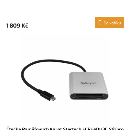
Do košíku
1 809 Kč
Čtečka Paměťových Karet Startech FCREADU3C Stříbro