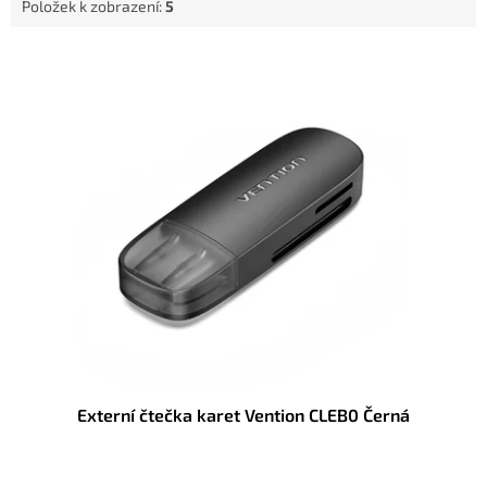
Položek k zobrazení:
5
V
ý
p
i
s
p
r
o
d
u
k
t
ů
Externí čtečka karet Vention CLEB0 Černá