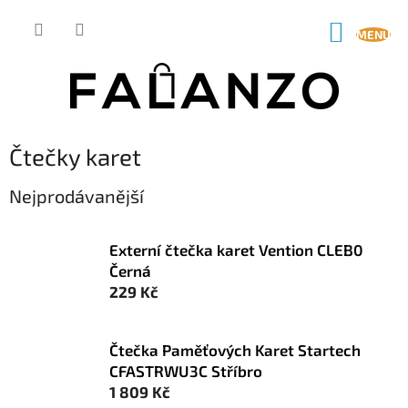
Přejít
na
NÁKUP
obsah
KOŠÍK
Čtečky karet
Nejprodávanější
Externí čtečka karet Vention CLEB0
Černá
229 Kč
Čtečka Paměťových Karet Startech
CFASTRWU3C Stříbro
1 809 Kč