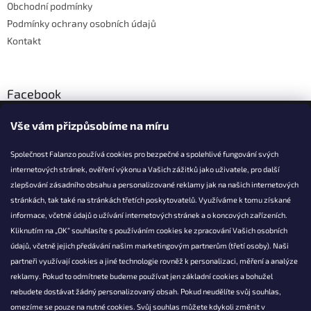
Obchodní podmínky
y
Podmínky ochrany osobních údajů
v
ý
Kontakt
p
i
s
u
Facebook
Vše vám přizpůsobíme na míru
Společnost Falanzo používá cookies pro bezpečné a spolehlivé fungování svých
internetových stránek, ověření výkonu a Vašich zážitků jako uživatele, pro další
KONTAKT
zlepšování zásadního obsahu a personalizované reklamy jak na našich internetových
stránkách, tak také na stránkách třetích poskytovatelů. Využíváme k tomu získané
info@falanzo.cz
informace, včetně údajů o užívání internetových stránek a o koncových zařízeních.
Falanzo.cz
Kliknutím na „OK“ souhlasíte s používáním cookies ke zpracování Vašich osobních
FalanzoCZ
údajů, včetně jejich předávání našim marketingovým partnerům (třetí osoby). Naši
partneři využívají cookies a jiné technologie rovněž k personalizaci, měření a analýze
reklamy. Pokud to odmítnete budeme používat jen základní cookies a bohužel
nebudete dostávat žádný personalizovaný obsah. Pokud neudělíte svůj souhlas,
omezíme se pouze na nutné cookies. Svůj souhlas můžete kdykoli změnit v