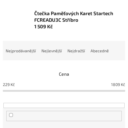
Čtečka Paměťových Karet Startech
FCREADU3C Stříbro
1 509 Kč
Ř
a
Nejprodávanější
Nejlevnější
Nejdražší
Abecedně
z
e
n
Cena
í
p
229
Kč
1809
Kč
r
o
d
u
k
t
ů