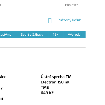
 REKLAMACE PRODUKTŮ
OBCHODNÍ PODMÍNKY
Přihlášení
PODMÍNKY OCHR
NÁKUPNÍ
Prázdný košík
KOŠÍK
kostýmy
Sport a Zábava
18+
Výprodej
vice
Ústní sprcha TM
é
Electron 150 ml
ky
TME
649 Kč
an