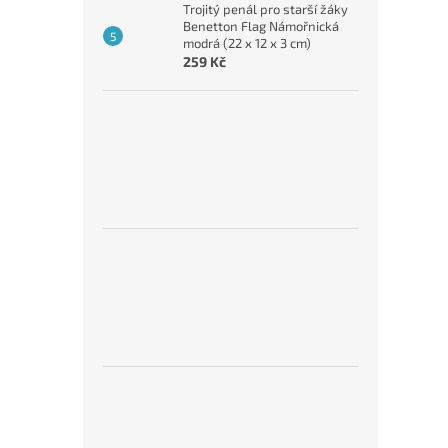
Trojitý penál pro starší žáky
Benetton Flag Námořnická
modrá (22 x 12 x 3 cm)
259 Kč