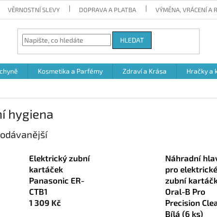
VĚRNOSTNÍ SLEVY
DOPRAVA A PLATBA
VÝMĚNA, VRÁCENÍ A
HLEDAT
chyně
Kosmetika a Parfémy
Zdraví a Krása
Hračky a 
í hygiena
odávanější
Elektrický zubní
Náhradní hla
kartáček
pro elektrick
Panasonic ER-
zubní kartáč
CTB1
Oral-B Pro
1 309 Kč
Precision Cle
Bílá (6 ks)