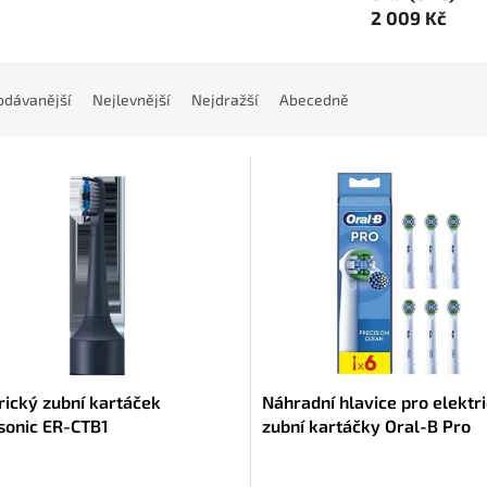
2 009 Kč
odávanější
Nejlevnější
Nejdražší
Abecedně
rický zubní kartáček
Náhradní hlavice pro elektr
sonic ER-CTB1
zubní kartáčky Oral-B Pro
Precision Clean Bílá (6 ks)