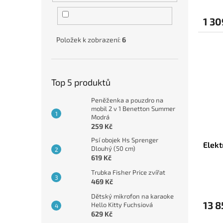
1 30
Položek k zobrazení:
6
Top 5 produktů
Peněženka a pouzdro na
mobil 2 v 1 Benetton Summer
Modrá
259 Kč
Psí obojek Hs Sprenger
Elekt
Dlouhý (50 cm)
619 Kč
Trubka Fisher Price zvířat
469 Kč
Dětský mikrofon na karaoke
13 8
Hello Kitty Fuchsiová
629 Kč