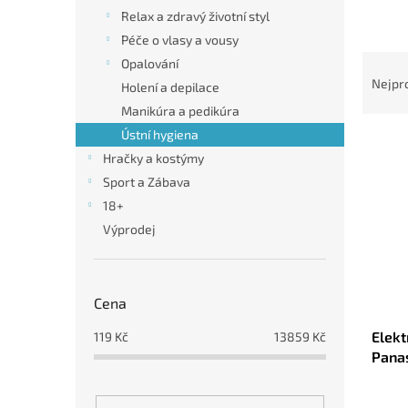
n
Relax a zdravý životní styl
e
Péče o vlasy a vousy
l
Ř
Opalování
a
Nejpr
Holení a depilace
z
Manikúra a pedikúra
e
Ústní hygiena
V
n
ý
í
Hračky a kostýmy
p
p
Sport a Zábava
i
r
18+
s
o
Výprodej
p
d
r
u
o
k
d
t
Cena
u
ů
Elekt
119
Kč
13859
Kč
k
Pana
t
ů