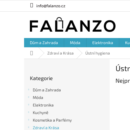
Přejít
info@falanzo.cz
na
obsah
Dům a Zahrada
Móda
Elektronika
Ku
Domů
Zdraví a Krása
Ústní hygiena
P
Ústn
o
Přeskočit
s
Kategorie
kategorie
Nejpr
t
r
Dům a Zahrada
a
Móda
n
Elektronika
n
í
Kuchyně
p
Kosmetika a Parfémy
a
Zdraví a Krása