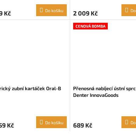
Do košíku
Do
9 Kč
2 009 Kč
CENOVÁ BOMBA
rický zubní kartáček Oral-B
Přenosná nabíjecí ústní spr
Denter InnovaGoods
Do košíku
Do
59 Kč
689 Kč