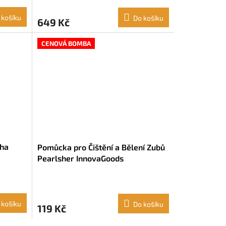
 košíku
Do košíku
649 Kč
CENOVÁ BOMBA
cha
Pomůcka pro Čištění a Bělení Zubů
Pearlsher InnovaGoods
 košíku
Do košíku
119 Kč