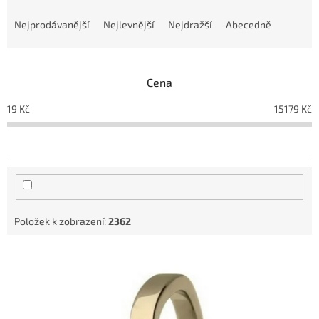
Ř
a
Nejprodávanější
Nejlevnější
Nejdražší
Abecedně
z
e
n
Cena
í
p
19
Kč
15179
Kč
r
o
d
u
k
t
ů
Položek k zobrazení:
2362
V
ý
p
i
s