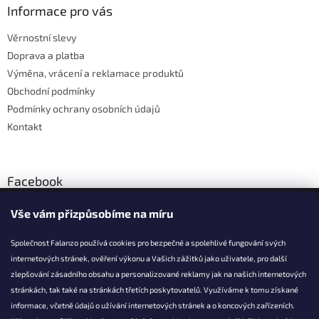
p
a
Informace pro vás
r
t
v
Věrnostní slevy
í
k
Doprava a platba
y
v
Výměna, vrácení a reklamace produktů
ý
Obchodní podmínky
p
Podmínky ochrany osobních údajů
i
s
Kontakt
u
Facebook
Vše vám přizpůsobíme na míru
Společnost Falanzo používá cookies pro bezpečné a spolehlivé fungování svých
internetových stránek, ověření výkonu a Vašich zážitků jako uživatele, pro další
KONTAKT
zlepšování zásadního obsahu a personalizované reklamy jak na našich internetových
stránkách, tak také na stránkách třetích poskytovatelů. Využíváme k tomu získané
info@falanzo.cz
informace, včetně údajů o užívání internetových stránek a o koncových zařízeních.
Falanzo.cz