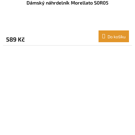
Dámský náhrdelník Morellato S0R05
Do košíku
589 Kč