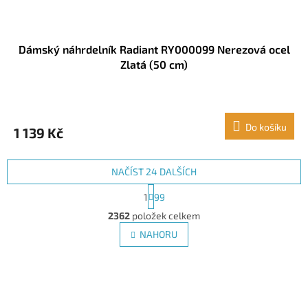
Dámský náhrdelník Radiant RY000099 Nerezová ocel
Zlatá (50 cm)
Do košíku
1 139 Kč
NAČÍST 24 DALŠÍCH
S
1
99
t
O
r
2362
položek celkem
v
á
l
NAHORU
n
á
k
d
o
v
Z
a
á
c
á
n
í
p
í