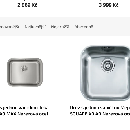
2 869 Kč
3 999 Kč
odávanější
Nejlevnější
Nejdražší
Abecedně
s jednou vaničkou Teka
Dřez s jednou vaničkou Me
40 MAX Nerezová ocel
SQUARE 40.40 Nerezová oce
řitá (53 x 43 cm)
x 40 x 19 cm)