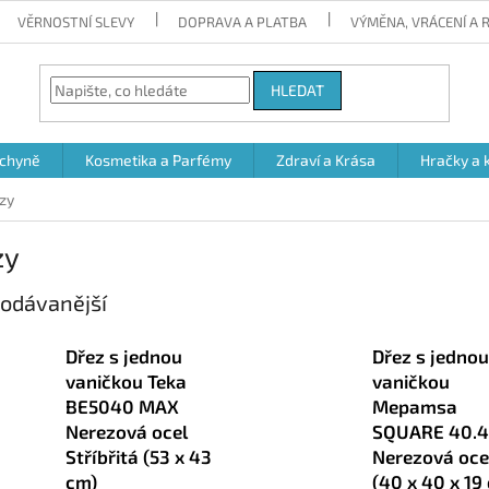
VĚRNOSTNÍ SLEVY
DOPRAVA A PLATBA
VÝMĚNA, VRÁCENÍ A
HLEDAT
chyně
Kosmetika a Parfémy
Zdraví a Krása
Hračky a 
zy
zy
odávanější
Dřez s jednou
Dřez s jednou
vaničkou Teka
vaničkou
BE5040 MAX
Mepamsa
Nerezová ocel
SQUARE 40.
Stříbřitá (53 x 43
Nerezová oce
cm)
(40 x 40 x 19