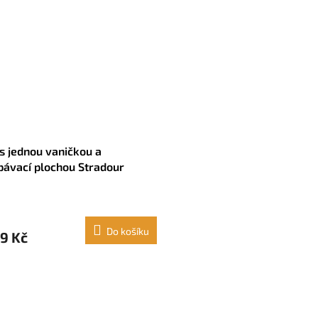
s jednou vaničkou a
ávací plochou Stradour
 (100 x 50 cm)
Do košíku
9 Kč
O
v
l
á