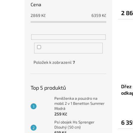
Cena
2 86
2869
Kč
6359
Kč
Položek k zobrazení:
7
Dřez 
Top 5 produktů
odkap
Peněženka a pouzdro na
Černá
mobil 2 v 1 Benetton Summer
Modrá
259 Kč
6 35
Psí obojek Hs Sprenger
Dlouhý (50 cm)
619 Kč