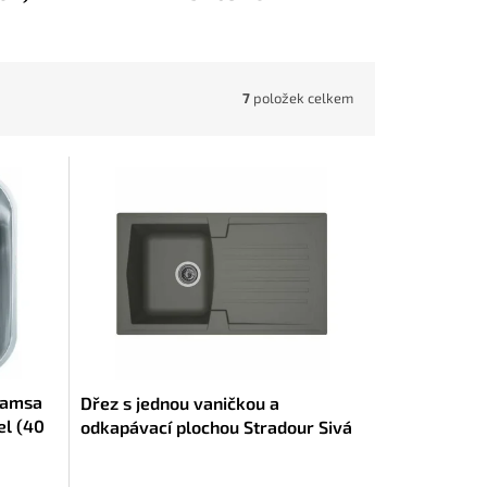
7
položek celkem
pamsa
Dřez s jednou vaničkou a
l (40
odkapávací plochou Stradour Sivá
(86 x 50 cm)