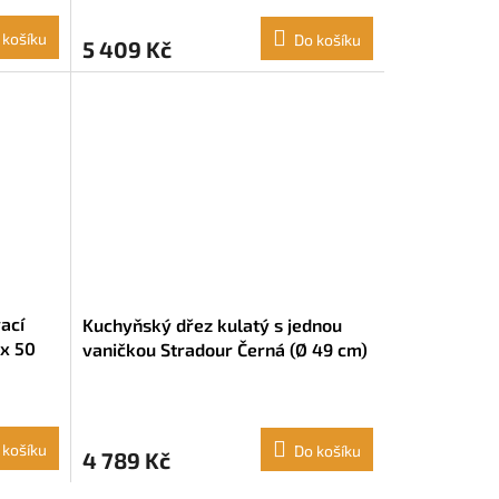
 košíku
Do košíku
5 409 Kč
ací
Kuchyňský dřez kulatý s jednou
 x 50
vaničkou Stradour Černá (Ø 49 cm)
 košíku
Do košíku
4 789 Kč