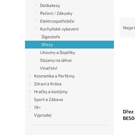
n
Delikatesy
e
Pečení / Zákusky
l
Ř
Elektrospotřebiče
a
Nejpr
Kuchyňské vybavení
z
Digestoře
e
Dřezy
V
n
ý
í
Lihoviny a Doplňky
p
p
Stojany na láhve
i
r
Vinařství
s
o
Kosmetika a Parfémy
p
d
Zdraví a Krása
r
u
Hračky a kostýmy
o
k
d
t
Sport a Zábava
u
ů
18+
Dřez 
k
Výprodej
BE50
t
Stříb
ů