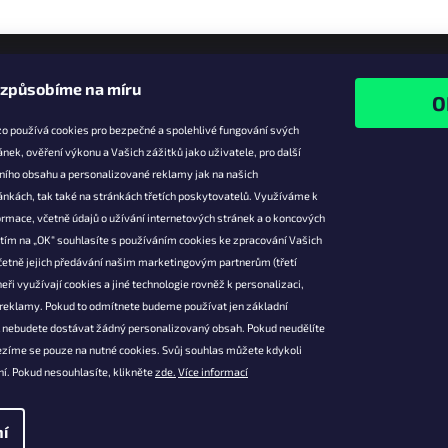
izpůsobíme na míru
o používá cookies pro bezpečné a spolehlivé fungování svých
ánek, ověření výkonu a Vašich zážitků jako uživatele, pro další
ního obsahu a personalizované reklamy jak na našich
e pro vás
Facebook
ánkách, tak také na stránkách třetích poskytovatelů. Využíváme k
slevy
rmace, včetně údajů o užívání internetových stránek a o koncových
utím na „OK“ souhlasíte s používáním cookies ke zpracování Vašich
platba
četně jejich předávání našim marketingovým partnerům (třetí
ácení a
eři využívají cookies a jiné technologie rovněž k personalizaci,
 produktů
 reklamy. Pokud to odmítnete budeme používat jen základní
podmínky
l nebudete dostávat žádný personalizovaný obsah. Pokud neudělíte
ochrany osobních
ezíme se pouze na nutné cookies. Svůj souhlas můžete kdykoli
í. Pokud nesouhlasíte, klikněte
zde.
Více informací
í