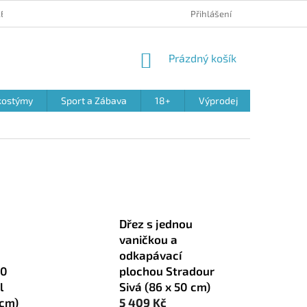
 REKLAMACE PRODUKTŮ
OBCHODNÍ PODMÍNKY
Přihlášení
PODMÍNKY OCHR
NÁKUPNÍ
Prázdný košík
KOŠÍK
kostýmy
Sport a Zábava
18+
Výprodej
Dřez s jednou
vaničkou a
odkapávací
40
plochou Stradour
l
Sivá (86 x 50 cm)
 cm)
5 409 Kč