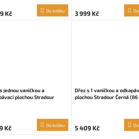
Do košíku
Do
9 Kč
3 999 Kč
s jednou vaničkou a
Dřez s 1 vaničkou a odkapáv
ávací plochou Stradour
plochou Stradour Černá (86
 (86 x 50 cm)
cm)
Do košíku
Do
9 Kč
5 409 Kč