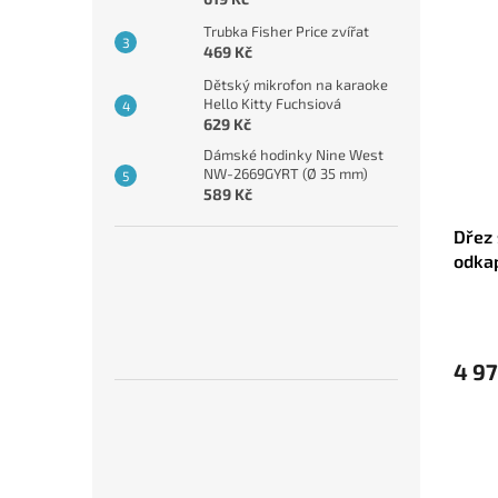
Trubka Fisher Price zvířat
469 Kč
Dětský mikrofon na karaoke
Hello Kitty Fuchsiová
629 Kč
Dámské hodinky Nine West
NW-2669GYRT (Ø 35 mm)
589 Kč
Dřez 
odkap
Černá
4 97