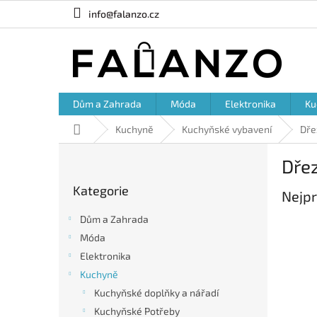
Přejít
info@falanzo.cz
na
obsah
Dům a Zahrada
Móda
Elektronika
Ku
Domů
Kuchyně
Kuchyňské vybavení
Dře
P
Dře
o
Přeskočit
s
Kategorie
kategorie
Nejpr
t
r
Dům a Zahrada
a
Móda
n
Elektronika
n
í
Kuchyně
p
Kuchyňské doplňky a nářadí
a
Kuchyňské Potřeby