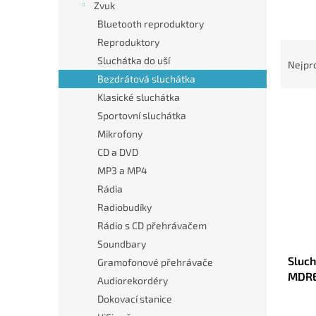
n
Zvuk
e
Bluetooth reproduktory
l
Reproduktory
Ř
a
Sluchátka do uší
Nejpr
z
Bezdrátová sluchátka
e
Klasické sluchátka
V
n
Sportovní sluchátka
ý
í
Mikrofony
p
p
CD a DVD
i
r
s
o
MP3 a MP4
p
d
Rádia
r
u
Radiobudíky
o
k
Rádio s CD přehrávačem
d
t
Soundbary
u
ů
Sluc
k
Gramofonové přehrávače
MDRE
t
Audiorekordéry
ů
Dokovací stanice