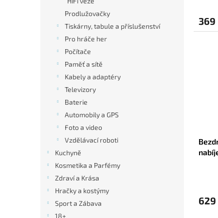
HiFi veže
Prodlužovačky
369
Tiskárny, tabule a příslušenství
Pro hráče her
Počítače
Paměť a sítě
Kabely a adaptéry
Televizory
Baterie
Automobily a GPS
Foto a video
Vzdělávací roboti
Bezdr
nabí
Kuchyně
Inno
Kosmetika a Parfémy
Zdraví a Krása
Hračky a kostýmy
629
Sport a Zábava
18+