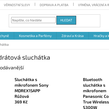
VĚRNOSTNÍ SLEVY
DOPRAVA A PLATBA
VÝMĚNA, VRÁCENÍ A
HLEDAT
chyně
Kosmetika a Parfémy
Zdraví a Krása
Hračky a 
chátka
drátová sluchátka
odávanější
Sluchátka s
Bluetooth
mikrofonem Sony
sluchátka s
MDREX15APP
mikrofonem
Růžová
Panasonic Co
369 Kč
True Wireless
S300W