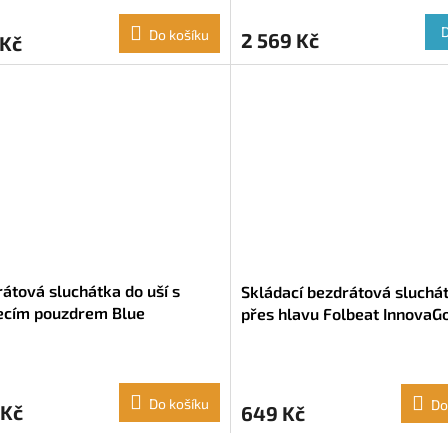
Do košíku
2 569 Kč
 Kč
átová sluchátka do uší s
Skládací bezdrátová sluchá
jecím pouzdrem Blue
přes hlavu Folbeat InnovaG
vaGoods
Do košíku
Do
 Kč
649 Kč