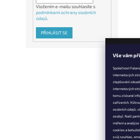
Vložením e-mailu souhlasíte s
podmínkami ochrany osobních
údajů
.
PŘIHLÁSIT SE
Z
Vše vám př
á
p
Společnost Falanz
a
internetových str
t
zlepšování zásad
Informac
í
internetových str
Věrnostní 
tomu získané info
zařízeních. Klikn
Doprava a 
osobních údajů, v
Výměna, vr
osoby). Naši partn
reklamace
měření a analýze
Obchodní 
cookies a bohuže
Podmínky 
svůj souhlas, om
údajů