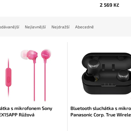
2 569 Kč
odávanější
Nejlevnější
Nejdražší
Abecedně
hátka s mikrofonem Sony
Bluetooth sluchátka s mikr
X15APP Růžová
Panasonic Corp. True Wirele
S300W