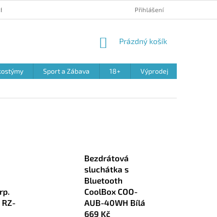
 REKLAMACE PRODUKTŮ
OBCHODNÍ PODMÍNKY
Přihlášení
PODMÍNKY OCHR
NÁKUPNÍ
Prázdný košík
KOŠÍK
kostýmy
Sport a Zábava
18+
Výprodej
Bezdrátová
sluchátka s
Bluetooth
rp.
CoolBox COO-
 RZ-
AUB-40WH Bílá
669 Kč