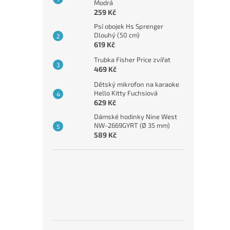
Modrá
259 Kč
Psí obojek Hs Sprenger
Dlouhý (50 cm)
619 Kč
Trubka Fisher Price zvířat
469 Kč
Dětský mikrofon na karaoke
Hello Kitty Fuchsiová
629 Kč
Dámské hodinky Nine West
NW-2669GYRT (Ø 35 mm)
589 Kč