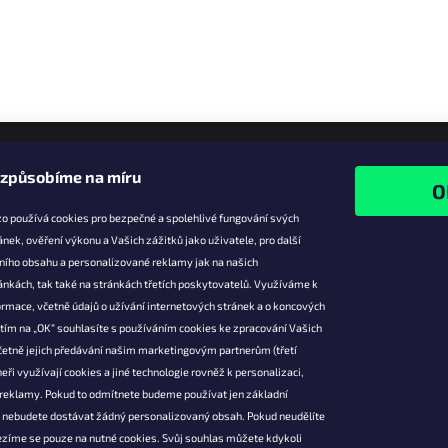
izpůsobíme na míru
o používá cookies pro bezpečné a spolehlivé fungování svých
ánek, ověření výkonu a Vašich zážitků jako uživatele, pro další
ního obsahu a personalizované reklamy jak na našich
e pro vás
Facebook
ánkách, tak také na stránkách třetích poskytovatelů. Využíváme k
slevy
rmace, včetně údajů o užívání internetových stránek a o koncových
utím na „OK“ souhlasíte s používáním cookies ke zpracování Vašich
platba
četně jejich předávání našim marketingovým partnerům (třetí
ácení a
eři využívají cookies a jiné technologie rovněž k personalizaci,
 produktů
 reklamy. Pokud to odmítnete budeme používat jen základní
podmínky
l nebudete dostávat žádný personalizovaný obsah. Pokud neudělíte
ochrany osobních
ezíme se pouze na nutné cookies. Svůj souhlas můžete kdykoli