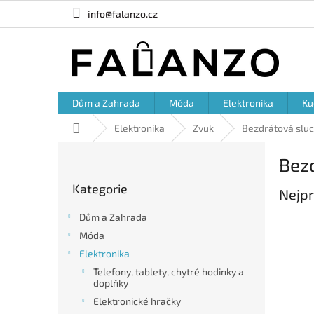
Přejít
info@falanzo.cz
na
obsah
Dům a Zahrada
Móda
Elektronika
Ku
Domů
Elektronika
Zvuk
Bezdrátová slu
P
Bez
o
Přeskočit
s
Kategorie
kategorie
Nejpr
t
r
Dům a Zahrada
a
Móda
n
Elektronika
n
í
Telefony, tablety, chytré hodinky a
doplňky
p
a
Elektronické hračky