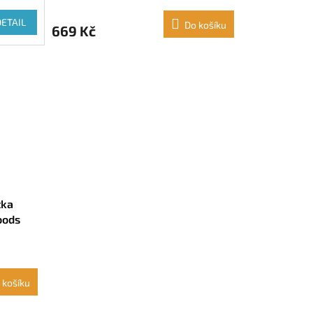
DETAIL
Do košíku
669 Kč
tka
oods
 košíku