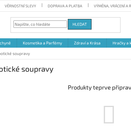
VĚRNOSTNÍ SLEVY
DOPRAVA A PLATBA
VÝMĚNA, VRÁCENÍ A
HLEDAT
chyně
Kosmetika a Parfémy
Zdraví a Krása
Hračky a 
otické soupravy
otické soupravy
Produkty teprve připra