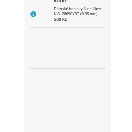
629 Kč
Dámské hodinky Nine West
NW-2669GYRT (Ø 35 mm)
589 Kč