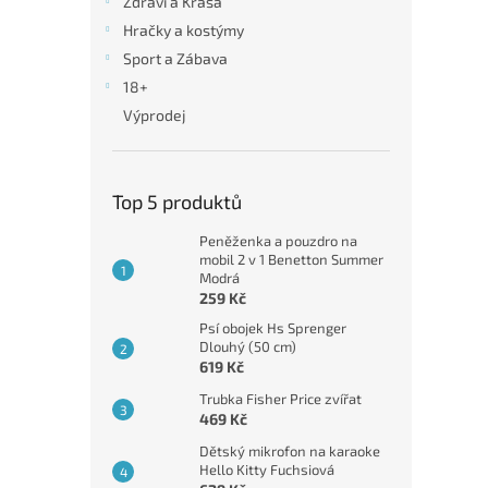
Zdraví a Krása
Hračky a kostýmy
Sport a Zábava
18+
Výprodej
Top 5 produktů
Peněženka a pouzdro na
mobil 2 v 1 Benetton Summer
Modrá
259 Kč
Psí obojek Hs Sprenger
Dlouhý (50 cm)
619 Kč
Trubka Fisher Price zvířat
469 Kč
Dětský mikrofon na karaoke
Hello Kitty Fuchsiová