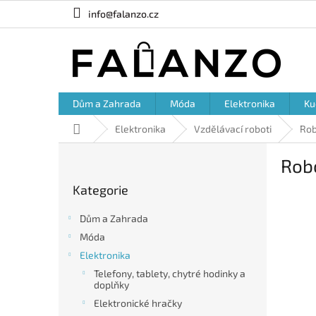
Přejít
info@falanzo.cz
na
obsah
Dům a Zahrada
Móda
Elektronika
Ku
Domů
Elektronika
Vzdělávací roboti
Rob
P
Rob
o
Přeskočit
s
Kategorie
kategorie
t
r
Dům a Zahrada
a
Móda
n
Elektronika
n
í
Telefony, tablety, chytré hodinky a
doplňky
p
a
Elektronické hračky