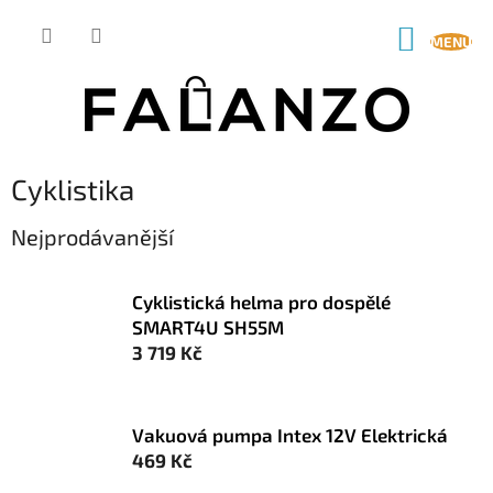
Přejít
na
NÁKUP
obsah
KOŠÍK
Cyklistika
Nejprodávanější
Cyklistická helma pro dospělé
SMART4U SH55M
3 719 Kč
Vakuová pumpa Intex 12V Elektrická
469 Kč