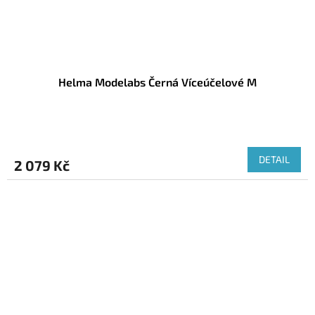
Helma Modelabs Černá Víceúčelové M
DETAIL
2 079 Kč