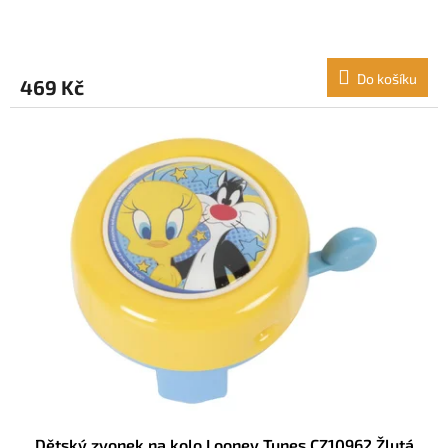
Do košíku
469 Kč
Dětský zvonek na kolo Looney Tunes CZ10962 Žlutá