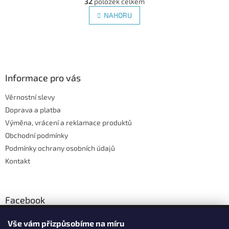
32
položek celkem
v
á
l
NAHORU
n
á
k
d
o
v
Z
a
á
c
á
n
í
p
í
p
a
Informace pro vás
r
t
v
Věrnostní slevy
í
k
Doprava a platba
y
v
Výměna, vrácení a reklamace produktů
ý
Obchodní podmínky
p
Podmínky ochrany osobních údajů
i
s
Kontakt
u
Facebook
Vše vám přizpůsobíme na míru