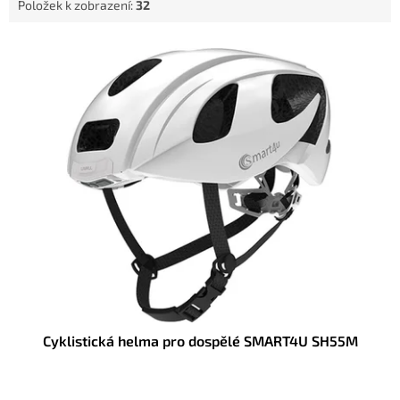
Položek k zobrazení:
32
V
ý
p
i
s
p
r
o
d
u
k
t
ů
Cyklistická helma pro dospělé SMART4U SH55M