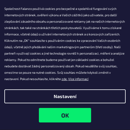
Společnost Falanzo používá cookies pro bezpečné a spolehlivé fungování svých
internetových stránek, ověření výkonu a Vašich zážitků jako uživatele, pro další
KONTAKT
zlepšování zásadního obsahu a personalizované reklamy jak na našich internetových
stránkách, tak také na stránkách třetích poskytovatelů. Využíváme k tomu získané
info@falanzo.cz
informace, včetně údajů o užívání internetových stránek a o koncových zařízeních.
Falanzo.cz
Kliknutím na „OK“ souhlasíte s používáním cookies ke zpracování Vašich osobních
FalanzoCZ
údajů, včetně jejich předávání našim marketingovým partnerům (třetí osoby). Naši
partneři využívají cookies a jiné technologie rovněž k personalizaci, měření a analýze
reklamy. Pokud to odmítnete budeme používat jen základní cookies a bohužel
nebudete dostávat žádný personalizovaný obsah. Pokud neudělíte svůj souhlas,
omezíme se pouze na nutné cookies. Svůj souhlas můžete kdykoli změnit v
nastavení. Pokud nesouhlasíte, klikněte
zde.
Více informací
Nastavení
Vytvořil Shoptet
Copyright 2026
Falanzo.cz
. Všechna práva vyhrazena.