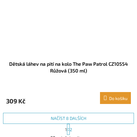
Dětská láhev na pití na kolo The Paw Patrol CZ10554
Růžová (350 ml)
Do košíku
309 Kč
NAČÍST 8 DALŠÍCH
S
1
2
t
O
r