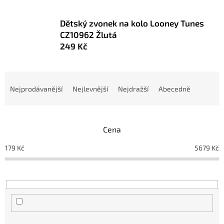
Dětský zvonek na kolo Looney Tunes
CZ10962 Žlutá
249 Kč
Ř
a
Nejprodávanější
Nejlevnější
Nejdražší
Abecedně
z
e
n
Cena
í
p
179
Kč
5679
Kč
r
o
d
u
k
t
ů