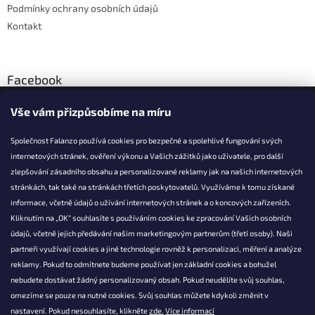
Podmínky ochrany osobních údajů
Kontakt
Facebook
Vše vám přizpůsobíme na míru
Společnost Falanzo používá cookies pro bezpečné a spolehlivé fungování svých
internetových stránek, ověření výkonu a Vašich zážitků jako uživatele, pro další
KONTAKT
zlepšování zásadního obsahu a personalizované reklamy jak na našich internetových
stránkách, tak také na stránkách třetích poskytovatelů. Využíváme k tomu získané
info@falanzo.cz
informace, včetně údajů o užívání internetových stránek a o koncových zařízeních.
Falanzo.cz
Kliknutím na „OK“ souhlasíte s používáním cookies ke zpracování Vašich osobních
FalanzoCZ
údajů, včetně jejich předávání našim marketingovým partnerům (třetí osoby). Naši
partneři využívají cookies a jiné technologie rovněž k personalizaci, měření a analýze
reklamy. Pokud to odmítnete budeme používat jen základní cookies a bohužel
nebudete dostávat žádný personalizovaný obsah. Pokud neudělíte svůj souhlas,
omezíme se pouze na nutné cookies. Svůj souhlas můžete kdykoli změnit v
nastavení. Pokud nesouhlasíte, klikněte
zde.
Více informací