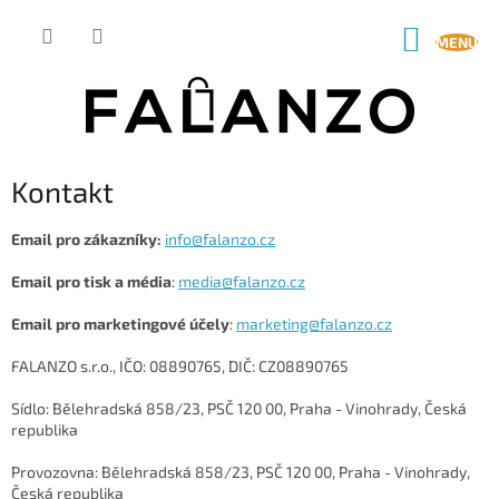
Přejít
na
NÁKUP
obsah
KOŠÍK
Kontakt
Email pro zákazníky:
info@falanzo.cz
Email pro tisk a média
:
media@falanzo.cz
Email pro marketingové účely
:
marketing@falanzo.cz
FALANZO s.r.o.
, IČO:
08890765, DIČ: CZ08890765
Sídlo:
Bělehradská 858/23, PSČ 120 00, Praha - Vinohrady
,
Česká
republika
Provozovna:
Bělehradská 858/23, PSČ 120 00, Praha - Vinohrady
,
Česká republika