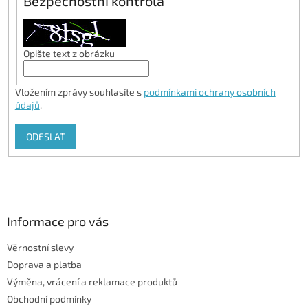
Bezpečnostní kontrola
Opište text z obrázku
Vložením zprávy souhlasíte s
podmínkami ochrany osobních
údajů
.
ODESLAT
Z
á
p
a
Informace pro vás
t
Věrnostní slevy
í
Doprava a platba
Výměna, vrácení a reklamace produktů
Obchodní podmínky