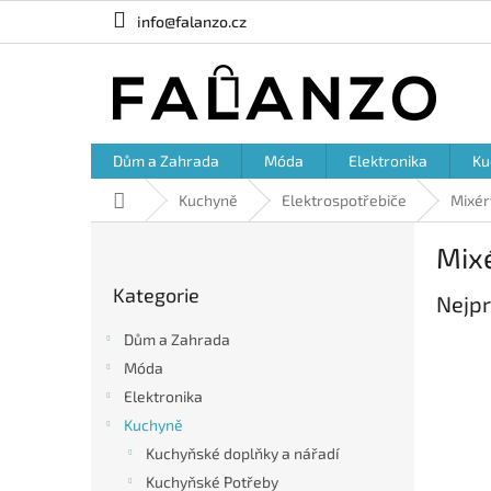
Přejít
info@falanzo.cz
na
obsah
Dům a Zahrada
Móda
Elektronika
Ku
Domů
Kuchyně
Elektrospotřebiče
Mixér
P
Mix
o
Přeskočit
s
Kategorie
kategorie
Nejpr
t
r
Dům a Zahrada
a
Móda
n
Elektronika
n
í
Kuchyně
p
Kuchyňské doplňky a nářadí
a
Kuchyňské Potřeby