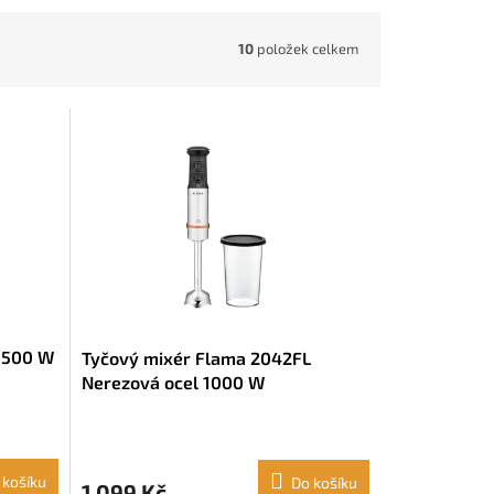
10
položek celkem
1500 W
Tyčový mixér Flama 2042FL
Nerezová ocel 1000 W
 košíku
Do košíku
1 099 Kč