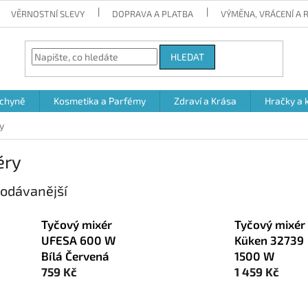
VĚRNOSTNÍ SLEVY
DOPRAVA A PLATBA
VÝMĚNA, VRÁCENÍ A
HLEDAT
chyně
Kosmetika a Parfémy
Zdraví a Krása
Hračky a 
y
éry
odávanější
Tyčový mixér
Tyčový mixér
UFESA 600 W
Küken 32739
Bílá Červená
1500 W
759 Kč
1 459 Kč