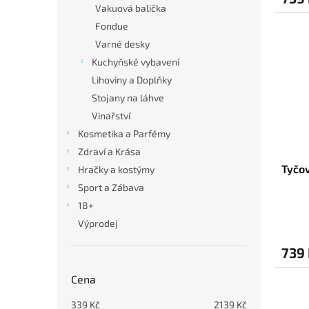
Vakuová balička
Fondue
Varné desky
Kuchyňské vybavení
Lihoviny a Doplňky
Stojany na láhve
Vinařství
Kosmetika a Parfémy
Zdraví a Krása
Tyčo
Hračky a kostýmy
Sport a Zábava
18+
Výprodej
739
Cena
339
Kč
2139
Kč