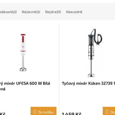
odávanější
Nejlevnější
Nejdražší
Abecedně
vý mixér UFESA 600 W Bílá
Tyčový mixér Küken 32739 
ená
Do košíku
Do
 Kč
1 459 Kč