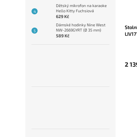
Dětský mikrofon na karaoke
Hello Kitty Fuchsiová
629 Kč
Dámské hodinky Nine West
Stoln
NW-2669GYRT (Ø 35 mm)
LIV17
589 Kč
2 13