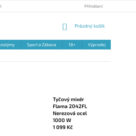
 REKLAMACE PRODUKTŮ
OBCHODNÍ PODMÍNKY
Přihlášení
PODMÍNKY OCHR
NÁKUPNÍ
Prázdný košík
KOŠÍK
kostýmy
Sport a Zábava
18+
Výprodej
Tyčový mixér
Flama 2042FL
Nerezová ocel
1000 W
1 099 Kč