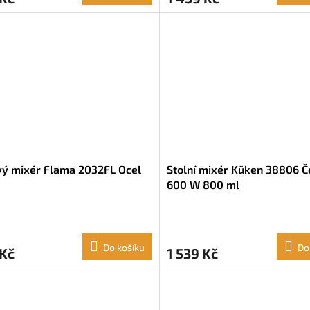
vý mixér Flama 2032FL Ocel
Stolní mixér Küken 38806 Č
600 W 800 ml
Do košíku
Do
 Kč
1 539 Kč