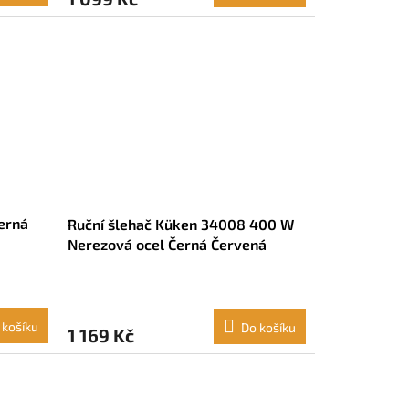
erná
Ruční šlehač Küken 34008 400 W
Nerezová ocel Černá Červená
 košíku
Do košíku
1 169 Kč