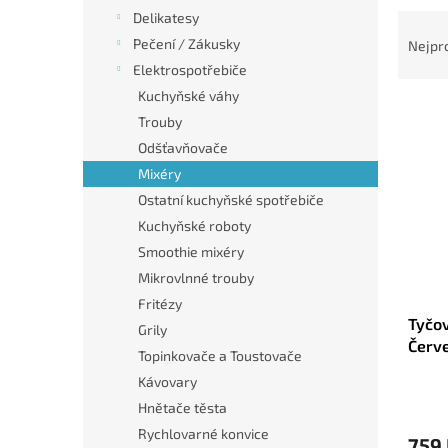
n
Ř
Delikatesy
e
a
Pečení / Zákusky
Nejpr
l
z
Elektrospotřebiče
e
Kuchyňské váhy
V
n
Trouby
ý
í
Odšťavňovače
p
p
i
r
Mixéry
s
o
Ostatní kuchyňské spotřebiče
p
d
Kuchyňské roboty
r
u
Smoothie mixéry
o
k
Mikrovlnné trouby
d
t
u
ů
Fritézy
Tyčo
k
Grily
Červ
t
Topinkovače a Toustovače
ů
Kávovary
Hnětače těsta
Rychlovarné konvice
759