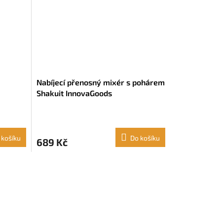
Nabíjecí přenosný mixér s pohárem
Shakuit InnovaGoods
 košíku
Do košíku
689 Kč