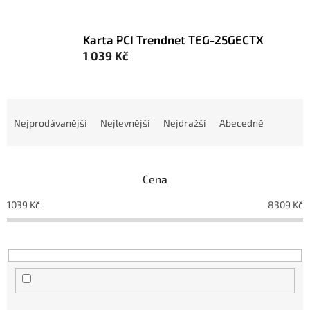
Karta PCI Trendnet TEG-25GECTX
1 039 Kč
Ř
a
Nejprodávanější
Nejlevnější
Nejdražší
Abecedně
z
e
n
Cena
í
p
1039
Kč
8309
Kč
r
o
d
u
k
t
ů