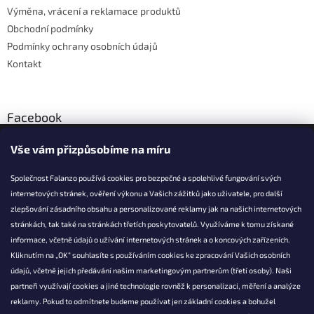
v
Výměna, vrácení a reklamace produktů
k
Obchodní podmínky
y
Podmínky ochrany osobních údajů
v
ý
Kontakt
p
i
s
u
Facebook
Vše vám přizpůsobíme na míru
Společnost Falanzo používá cookies pro bezpečné a spolehlivé fungování svých
internetových stránek, ověření výkonu a Vašich zážitků jako uživatele, pro další
KONTAKT
zlepšování zásadního obsahu a personalizované reklamy jak na našich internetových
stránkách, tak také na stránkách třetích poskytovatelů. Využíváme k tomu získané
info@falanzo.cz
informace, včetně údajů o užívání internetových stránek a o koncových zařízeních.
Falanzo.cz
Kliknutím na „OK“ souhlasíte s používáním cookies ke zpracování Vašich osobních
FalanzoCZ
údajů, včetně jejich předávání našim marketingovým partnerům (třetí osoby). Naši
partneři využívají cookies a jiné technologie rovněž k personalizaci, měření a analýze
reklamy. Pokud to odmítnete budeme používat jen základní cookies a bohužel