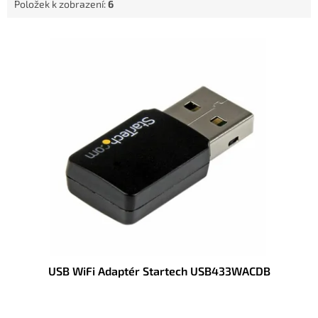
Položek k zobrazení:
6
V
ý
p
i
s
p
r
o
d
u
k
t
ů
USB WiFi Adaptér Startech USB433WACDB