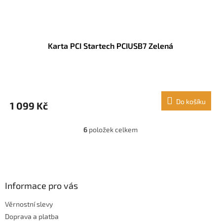
Karta PCI Startech PCIUSB7 Zelená
Do košíku
1 099 Kč
6
položek celkem
O
v
l
Z
á
á
d
p
a
a
Informace pro vás
c
t
í
Věrnostní slevy
í
p
Doprava a platba
r