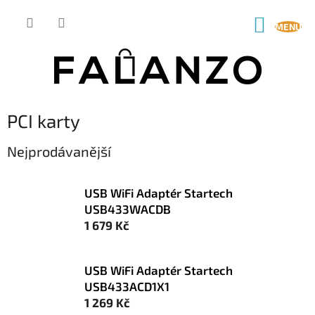
Přejít
na
NÁKUP
obsah
KOŠÍK
PCI karty
Nejprodávanější
USB WiFi Adaptér Startech
USB433WACDB
1 679 Kč
USB WiFi Adaptér Startech
USB433ACD1X1
1 269 Kč