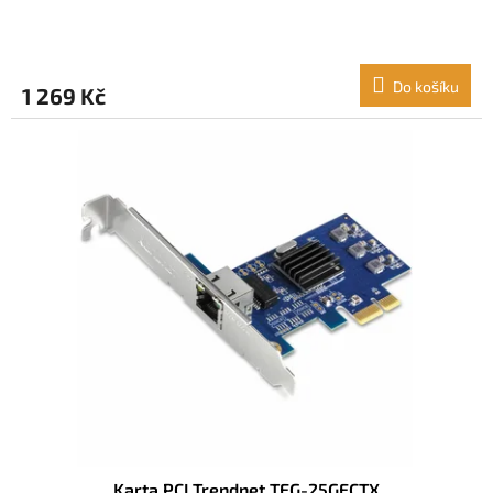
Do košíku
1 269 Kč
Karta PCI Trendnet TEG-25GECTX