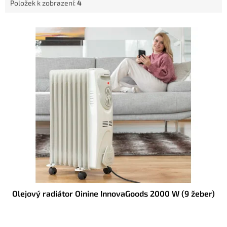
Položek k zobrazení:
4
V
ý
p
i
s
p
r
o
d
u
k
t
ů
Olejový radiátor Oinine InnovaGoods 2000 W (9 žeber)