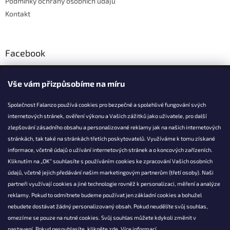
Podmínky ochrany osobních údajů
v
ý
Kontakt
p
i
s
u
Facebook
Falanzo.cz
Vše vám přizpůsobíme na míru
Společnost Falanzo používá cookies pro bezpečné a spolehlivé fungování svých
internetových stránek, ověření výkonu a Vašich zážitků jako uživatele, pro další
KONTAKT
zlepšování zásadního obsahu a personalizované reklamy jak na našich internetových
stránkách, tak také na stránkách třetích poskytovatelů. Využíváme k tomu získané
info@falanzo.cz
informace, včetně údajů o užívání internetových stránek a o koncových zařízeních.
Falanzo.cz
Kliknutím na „OK“ souhlasíte s používáním cookies ke zpracování Vašich osobních
FalanzoCZ
údajů, včetně jejich předávání našim marketingovým partnerům (třetí osoby). Naši
partneři využívají cookies a jiné technologie rovněž k personalizaci, měření a analýze
reklamy. Pokud to odmítnete budeme používat jen základní cookies a bohužel
nebudete dostávat žádný personalizovaný obsah. Pokud neudělíte svůj souhlas,
omezíme se pouze na nutné cookies. Svůj souhlas můžete kdykoli změnit v
nastavení. Pokud nesouhlasíte, klikněte
zde.
Více informací