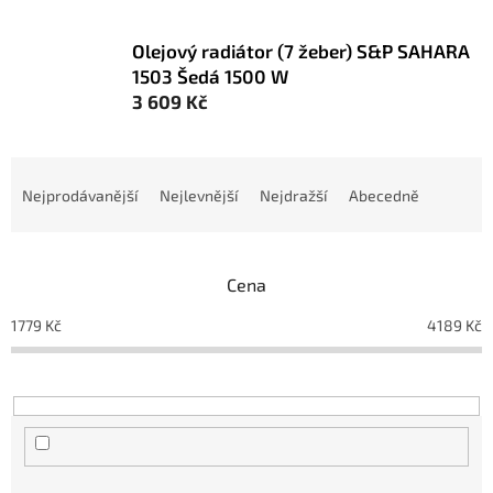
Olejový radiátor (7 žeber) S&P SAHARA
1503 Šedá 1500 W
3 609 Kč
Ř
a
Nejprodávanější
Nejlevnější
Nejdražší
Abecedně
z
e
n
Cena
í
p
1779
Kč
4189
Kč
r
o
d
u
k
t
ů