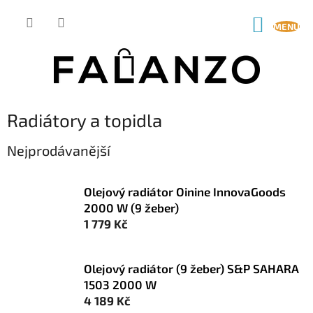
Přejít
na
NÁKUP
obsah
KOŠÍK
Radiátory a topidla
Nejprodávanější
Olejový radiátor Oinine InnovaGoods
2000 W (9 žeber)
1 779 Kč
Olejový radiátor (9 žeber) S&P SAHARA
1503 2000 W
4 189 Kč