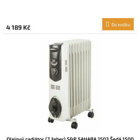
Do košíku
4 189 Kč
Olejový radiátor (7 žeber) S&P SAHARA 1503 Šedá 1500