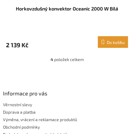
Horkovzdušný konvektor Oceanic 2000 W Bílá
Do košíku
2 139 Kč
4
položek celkem
O
v
l
Z
á
á
d
p
a
a
Informace pro vás
c
t
í
Věrnostní slevy
í
p
Doprava a platba
r
v
Výměna, vrácení a reklamace produktů
k
Obchodní podmínky
y