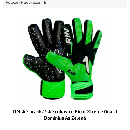
Položek k zobrazení:
9
V
ý
p
i
s
p
r
o
d
u
k
t
ů
Dětské brankářské rukavice Rinat Xtreme Guard
Dominius As Zelená