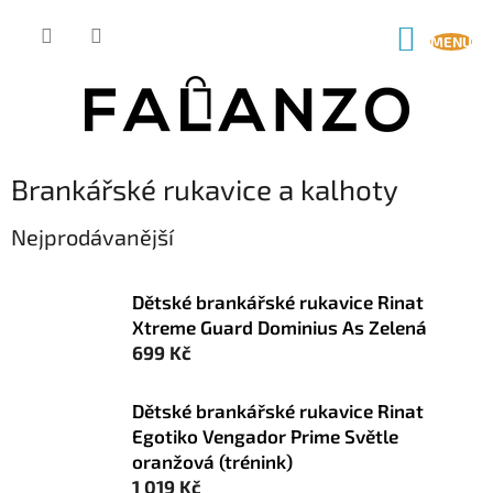
Přejít
na
NÁKUP
obsah
KOŠÍK
Brankářské rukavice a kalhoty
Nejprodávanější
Dětské brankářské rukavice Rinat
Xtreme Guard Dominius As Zelená
699 Kč
Dětské brankářské rukavice Rinat
Egotiko Vengador Prime Světle
oranžová (trénink)
1 019 Kč