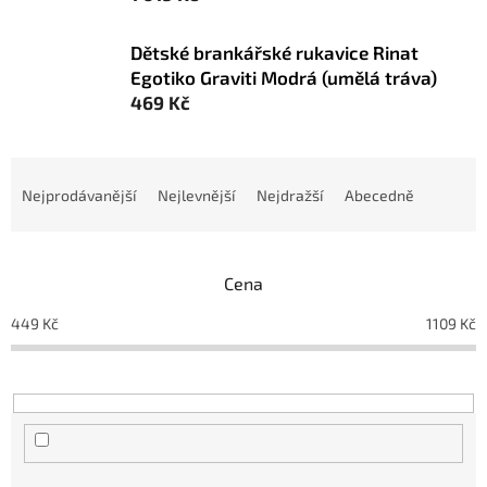
Dětské brankářské rukavice Rinat
Egotiko Graviti Modrá (umělá tráva)
469 Kč
Ř
a
Nejprodávanější
Nejlevnější
Nejdražší
Abecedně
z
e
n
Cena
í
p
449
Kč
1109
Kč
r
o
d
u
k
t
ů