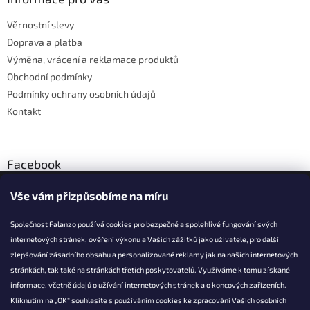
c
t
í
Věrnostní slevy
í
p
Doprava a platba
r
v
Výměna, vrácení a reklamace produktů
k
Obchodní podmínky
y
Podmínky ochrany osobních údajů
v
ý
Kontakt
p
i
s
u
Facebook
Vše vám přizpůsobíme na míru
Společnost Falanzo používá cookies pro bezpečné a spolehlivé fungování svých
internetových stránek, ověření výkonu a Vašich zážitků jako uživatele, pro další
KONTAKT
zlepšování zásadního obsahu a personalizované reklamy jak na našich internetových
stránkách, tak také na stránkách třetích poskytovatelů. Využíváme k tomu získané
info@falanzo.cz
informace, včetně údajů o užívání internetových stránek a o koncových zařízeních.
Falanzo.cz
Kliknutím na „OK“ souhlasíte s používáním cookies ke zpracování Vašich osobních