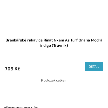
Brankářské rukavice Rinat Nkam As Turf Onana Modrá
indigo (Trávník)
DETAIL
709 Kč
9
položek celkem
O
v
l
Z
á
á
d
p
a
a
Informace pro vás