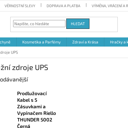
VĚRNOSTNÍ SLEVY
DOPRAVA A PLATBA
VÝMĚNA, VRÁCENÍ A
HLEDAT
chyně
Kosmetika a Parfémy
Zdraví a Krása
Hračky a 
zdroje UPS
žní zdroje UPS
odávanější
Prodlužovací
Kabel s 5
Zásuvkami a
Vypínačem Riello
THUNDER 5002
Černá