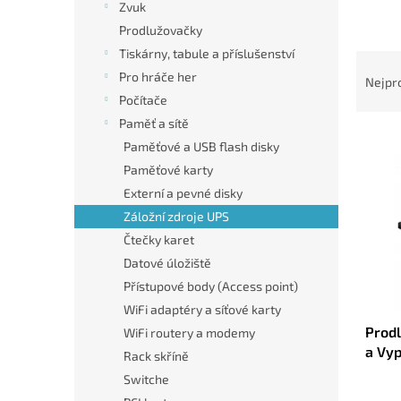
n
Zvuk
e
Prodlužovačky
l
Tiskárny, tabule a příslušenství
Ř
a
Pro hráče her
Nejpr
z
Počítače
e
Paměť a sítě
V
n
Paměťové a USB flash disky
ý
í
Paměťové karty
p
p
Externí a pevné disky
i
r
s
o
Záložní zdroje UPS
p
d
Čtečky karet
r
u
Datové úložiště
o
k
Přístupové body (Access point)
d
t
WiFi adaptéry a síťové karty
u
ů
Prodl
k
WiFi routery a modemy
a Vy
t
Rack skříně
Čern
ů
Switche