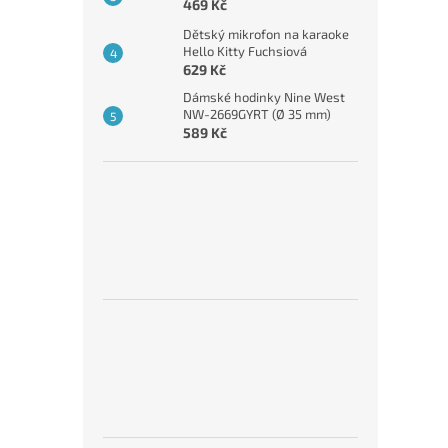
469 Kč
Dětský mikrofon na karaoke
Hello Kitty Fuchsiová
629 Kč
Dámské hodinky Nine West
NW-2669GYRT (Ø 35 mm)
589 Kč