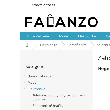
Přejít
info@falanzo.cz
na
obsah
Dům a Zahrada
Móda
Elektronika
Ku
Domů
Elektronika
Paměť a sítě
Záložní 
P
Zálo
o
Přeskočit
s
Kategorie
kategorie
Nejpr
t
r
Dům a Zahrada
a
Móda
n
Elektronika
n
í
Telefony, tablety, chytré hodinky a
doplňky
p
a
Elektronické hračky