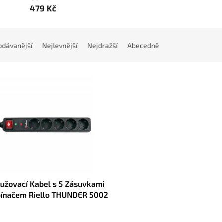
479 Kč
odávanější
Nejlevnější
Nejdražší
Abecedně
užovací Kabel s 5 Zásuvkami
pínačem Riello THUNDER 5002
á