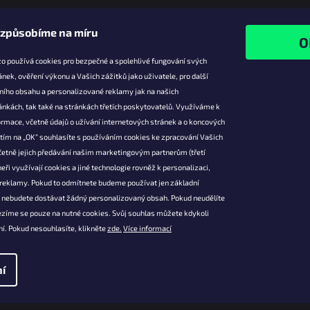
izpůsobíme na míru
o používá cookies pro bezpečné a spolehlivé fungování svých
ánek, ověření výkonu a Vašich zážitků jako uživatele, pro další
ního obsahu a personalizované reklamy jak na našich
e pro vás
Facebook
ánkách, tak také na stránkách třetích poskytovatelů. Využíváme k
slevy
rmace, včetně údajů o užívání internetových stránek a o koncových
utím na „OK“ souhlasíte s používáním cookies ke zpracování Vašich
platba
četně jejich předávání našim marketingovým partnerům (třetí
ácení a
eři využívají cookies a jiné technologie rovněž k personalizaci,
 produktů
 reklamy. Pokud to odmítnete budeme používat jen základní
podmínky
l nebudete dostávat žádný personalizovaný obsah. Pokud neudělíte
ochrany osobních
ezíme se pouze na nutné cookies. Svůj souhlas můžete kdykoli
í. Pokud nesouhlasíte, klikněte
zde.
Více informací
í