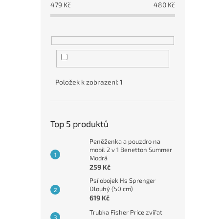
479
Kč
480
Kč
Položek k zobrazení:
1
Top 5 produktů
Peněženka a pouzdro na
mobil 2 v 1 Benetton Summer
Modrá
259 Kč
Psí obojek Hs Sprenger
Dlouhý (50 cm)
619 Kč
Trubka Fisher Price zvířat