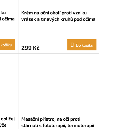
iku
Krém na oční okolí proti vzniku
d očima
vrásek a tmavých kruhů pod očima
bucha
InnovaGoods Joyglow Rice Rýže
Aloe vera Měsíček (15 ml)
 košíku
Do košíku
299 Kč
obličej
Masážní přístroj na oči proti
ýže
stárnutí s fototerapií, termoterapií