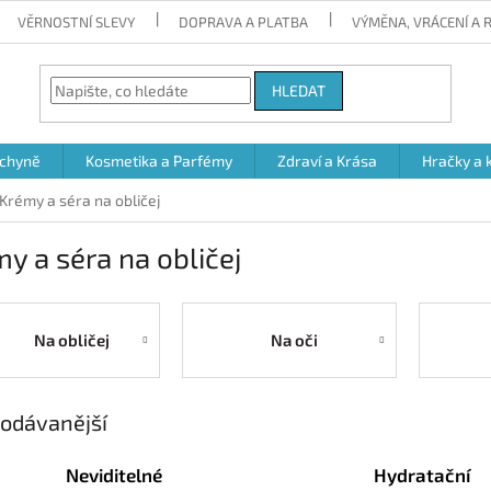
VĚRNOSTNÍ SLEVY
DOPRAVA A PLATBA
VÝMĚNA, VRÁCENÍ A
HLEDAT
chyně
Kosmetika a Parfémy
Zdraví a Krása
Hračky a 
Krémy a séra na obličej
y a séra na obličej
Na obličej
Na oči
odávanější
Neviditelné
Hydratační