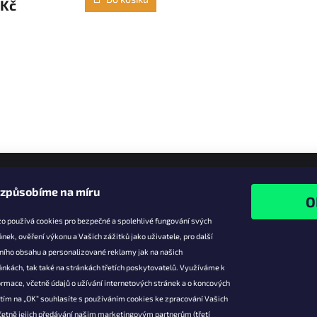
 Kč
O
v
l
á
d
a
c
í
p
r
v
k
izpůsobíme na míru
y
v
o používá cookies pro bezpečné a spolehlivé fungování svých
ý
ánek, ověření výkonu a Vašich zážitků jako uživatele, pro další
p
i
ního obsahu a personalizované reklamy jak na našich
e pro vás
Facebook
s
ánkách, tak také na stránkách třetích poskytovatelů. Využíváme k
u
slevy
rmace, včetně údajů o užívání internetových stránek a o koncových
utím na „OK“ souhlasíte s používáním cookies ke zpracování Vašich
platba
četně jejich předávání našim marketingovým partnerům (třetí