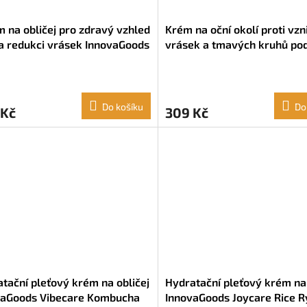
 na obličej pro zdravý vzhled
Krém na oční okolí proti vzn
 a redukci vrásek InnovaGoods
vrásek a tmavých kruhů po
ost Rice Rýže Niacinamid
InnovaGoods Vibeglow Kom
(30 ml)
Aloe vera Měsíček (15 ml)
Do košíku
Do
 Kč
309 Kč
tační pleťový krém na obličej
Hydratační pleťový krém na 
vaGoods Vibecare Kombucha
InnovaGoods Joycare Rice R