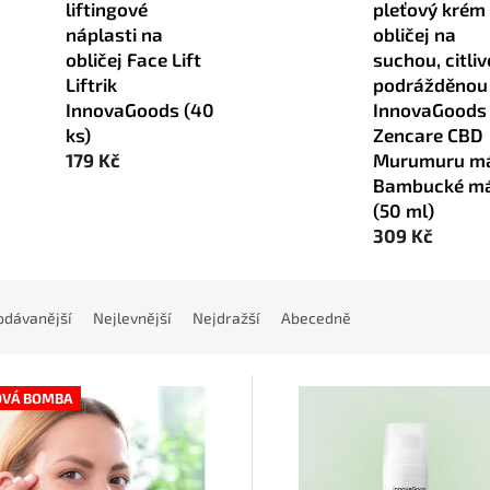
liftingové
pleťový krém
náplasti na
obličej na
obličej Face Lift
suchou, citli
Liftrik
podrážděnou 
InnovaGoods (40
InnovaGoods
ks)
Zencare CBD
179 Kč
Murumuru m
Bambucké má
(50 ml)
309 Kč
odávanější
Nejlevnější
Nejdražší
Abecedně
OVÁ BOMBA