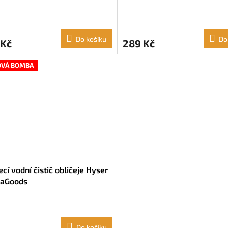
muru máslo Bambucké máslo
Murumuru máslo Bambucké
l)
(50 ml)
Do košíku
Do
 Kč
289 Kč
OVÁ BOMBA
ecí vodní čistič obličeje Hyser
vaGoods
Do košíku