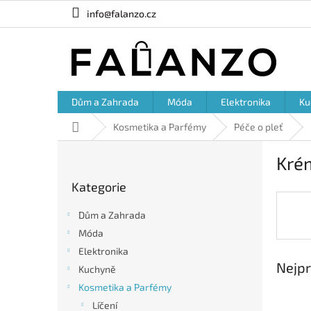
Přejít
info@falanzo.cz
na
obsah
Dům a Zahrada
Móda
Elektronika
Ku
Domů
Kosmetika a Parfémy
Péče o pleť
P
Krém
o
Přeskočit
s
Kategorie
kategorie
t
r
Dům a Zahrada
a
Móda
n
Elektronika
n
Nejpr
í
Kuchyně
p
Kosmetika a Parfémy
a
Líčení