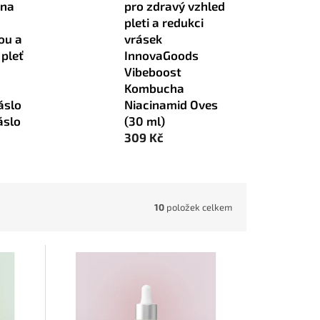
 na
pro zdravý vzhled
pleti a redukci
vou a
vrásek
pleť
InnovaGoods
Vibeboost
Kombucha
áslo
Niacinamid Oves
slo
(30 ml)
309 Kč
10
položek celkem