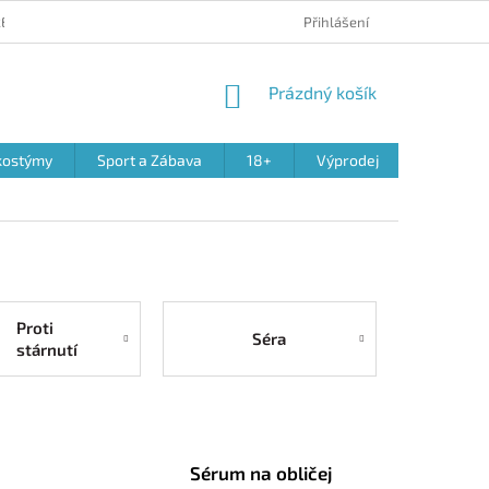
 REKLAMACE PRODUKTŮ
OBCHODNÍ PODMÍNKY
Přihlášení
PODMÍNKY OCHR
NÁKUPNÍ
Prázdný košík
KOŠÍK
kostýmy
Sport a Zábava
18+
Výprodej
Proti
Séra
stárnutí
Sérum na obličej