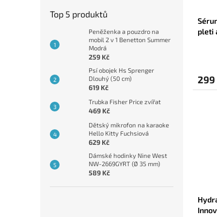
Top 5 produktů
Sérum
pleti
Peněženka a pouzdro na
mobil 2 v 1 Benetton Summer
Joybo
Modrá
Oves 
259 Kč
Psí obojek Hs Sprenger
299
Dlouhý (50 cm)
619 Kč
Trubka Fisher Price zvířat
469 Kč
Dětský mikrofon na karaoke
Hello Kitty Fuchsiová
629 Kč
Dámské hodinky Nine West
NW-2669GYRT (Ø 35 mm)
589 Kč
Hydra
Inno