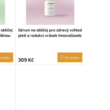
obličej
Sérum na obličej pro zdravý vzhled
žděnou
pleti a redukci vrásek InnovaGoods
CBD
Vibeboost Kombucha Niacinamid
 máslo
Oves (30 ml)
 košíku
Do košíku
309 Kč