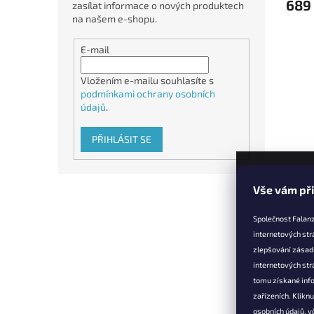
689
zasílat informace o nových produktech
na našem e-shopu.
E-mail
Vložením e-mailu souhlasíte s
podmínkami ochrany osobních
údajů
.
PŘIHLÁSIT SE
Z
Vše vám př
á
p
Společnost Falanz
a
internetových str
t
zlepšování zásad
Informac
í
internetových str
Věrnostní 
tomu získané info
zařízeních. Klikn
Doprava a 
osobních údajů, v