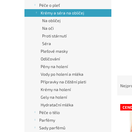
n
Péče o pleť
e
Krémy a séra na obličej
l
Na obličej
Na oči
Proti stárnutí
Séra
Pleťové masky
Odličování
Pěny na holení
Vody po holení a mléka
Ř
Přípravky na čištění pleti
a
Nejpr
Krémy na holení
z
e
Gely na holení
V
n
Hydratační mléka
CEN
ý
í
Péče o tělo
p
p
Parfémy
i
r
Sady parfémů
s
o