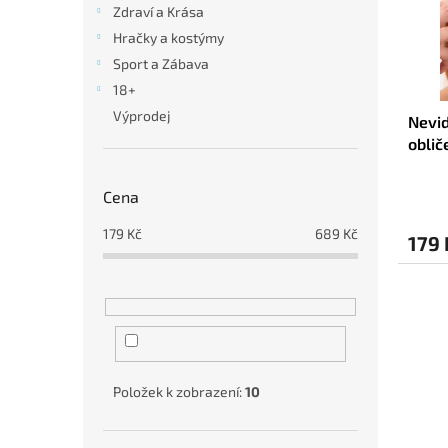
p
Zdraví a Krása
d
r
u
Hračky a kostýmy
o
k
Sport a Zábava
d
t
18+
u
ů
Výprodej
Nevid
k
obliče
t
Innov
ů
Cena
179
Kč
689
Kč
179 
Položek k zobrazení:
10