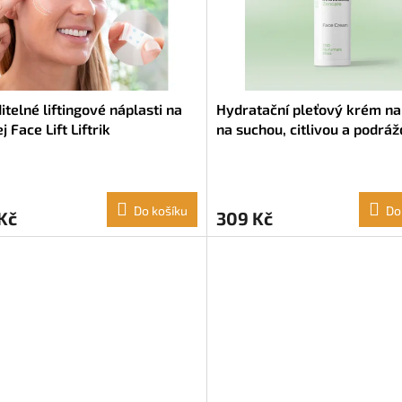
itelné liftingové náplasti na
Hydratační pleťový krém na 
j Face Lift Liftrik
na suchou, citlivou a podrá
aGoods (40 ks)
pleť InnovaGoods Zencare 
Murumuru máslo Bambucké
(50 ml)
Do košíku
Do
Kč
309 Kč