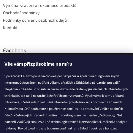
v
Výměna, vrácení a reklamace produktů
k
Obchodní podmínky
y
Podmínky ochrany osobních údajů
v
ý
Kontakt
p
i
s
u
Facebook
Vše vám přizpůsobíme na míru
Společnost Falanzo používá cookies pro bezpečné a spolehlivé fungování svých
internetových stránek, ověření výkonu a Vašich zážitků jako uživatele, pro další
KONTAKT
zlepšování zásadního obsahu a personalizované reklamy jak na našich internetových
stránkách, tak také na stránkách třetích poskytovatelů. Využíváme k tomu získané
info@falanzo.cz
informace, včetně údajů o užívání internetových stránek a o koncových zařízeních.
Falanzo.cz
Kliknutím na „OK“ souhlasíte s používáním cookies ke zpracování Vašich osobních
FalanzoCZ
údajů, včetně jejich předávání našim marketingovým partnerům (třetí osoby). Naši
partneři využívají cookies a jiné technologie rovněž k personalizaci, měření a analýze
reklamy. Pokud to odmítnete budeme používat jen základní cookies a bohužel