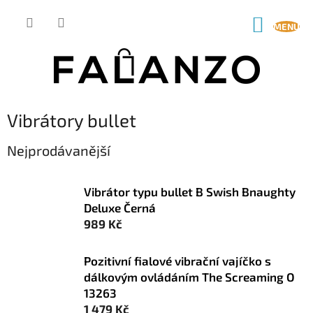
Přejít
na
NÁKUP
obsah
KOŠÍK
Vibrátory bullet
Nejprodávanější
Vibrátor typu bullet B Swish Bnaughty
Deluxe Černá
989 Kč
Pozitivní fialové vibrační vajíčko s
dálkovým ovládáním The Screaming O
13263
1 479 Kč