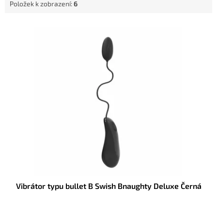
Položek k zobrazení:
6
V
ý
p
i
s
p
r
o
d
u
k
t
ů
Vibrátor typu bullet B Swish Bnaughty Deluxe Černá