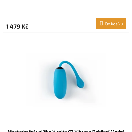
Do košíku
1 479 Kč
Masturbační vajíčko Virgite G7 Vibrace Dobíjecí Modrá