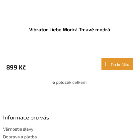
Vibrator Liebe Modrá Tmavě modrá
Do košíku
899 Kč
6
položek celkem
O
v
l
Z
á
á
d
p
a
a
Informace pro vás
c
t
í
Věrnostní slevy
í
p
Doprava a platba
r