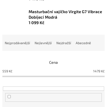
Masturbační vajíčko Virgite G7 Vibrace
Dobíjecí Modrá
1 099 Kč
Ř
a
Nejprodávanější
Nejlevnější
Nejdražší
Abecedně
z
e
n
Cena
í
p
559
Kč
1479
Kč
r
o
d
u
k
t
ů