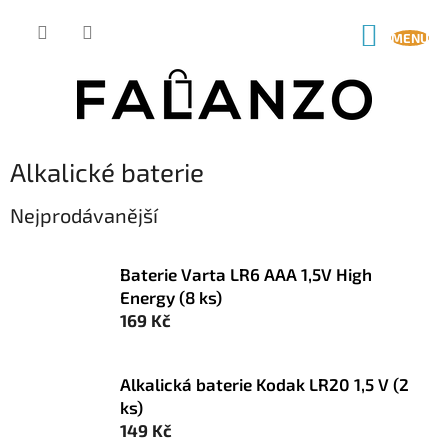
Přejít
na
NÁKUP
obsah
KOŠÍK
Alkalické baterie
Nejprodávanější
Baterie Varta LR6 AAA 1,5V High
Energy (8 ks)
169 Kč
Alkalická baterie Kodak LR20 1,5 V (2
ks)
149 Kč