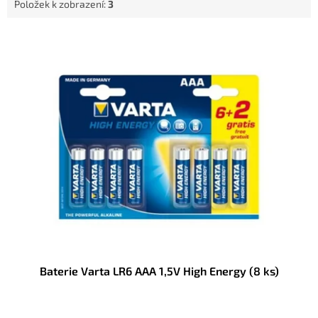
Položek k zobrazení:
3
V
ý
p
i
s
p
r
o
d
u
k
t
ů
Baterie Varta LR6 AAA 1,5V High Energy (8 ks)