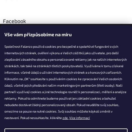
p
i
s
u
Facebook
Vše vám přizpůsobíme na míru
Společnost Falanzo používá cookies pro bezpečné a spolehlivé fungování svých
internetových stránek, ověření výkonu a Vašich zážitků jako uživatele, pro další
KONTAKT
zlepšování zásadního obsahu a personalizované reklamy jak na našich internetových
stránkách, tak také na stránkách třetích poskytovatelů. Využíváme k tomu získané
info@falanzo.cz
informace, včetně údajů o užívání internetových stránek a o koncových zařízeních.
Falanzo.cz
Kliknutím na „OK“ souhlasíte s používáním cookies ke zpracování Vašich osobních
FalanzoCZ
údajů, včetně jejich předávání našim marketingovým partnerům (třetí osoby). Naši
partneři využívají cookies a jiné technologie rovněž k personalizaci, měření a analýze
reklamy. Pokud to odmítnete budeme používat jen základní cookies a bohužel
nebudete dostávat žádný personalizovaný obsah. Pokud neudělíte svůj souhlas,
omezíme se pouze na nutné cookies. Svůj souhlas můžete kdykoli změnit v
nastavení. Pokud nesouhlasíte, klikněte
zde.
Více informací