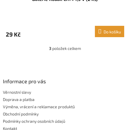
Do košíku
29 Kč
3
položek celkem
O
v
l
Z
á
á
d
p
a
a
Informace pro vás
c
t
í
Věrnostní slevy
í
p
Doprava a platba
r
v
Výměna, vrácení a reklamace produktů
k
Obchodní podmínky
y
Podmínky ochrany osobních údajů
v
ý
Kontakt