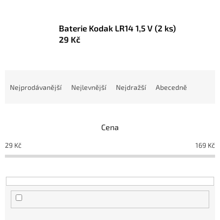
Baterie Kodak LR14 1,5 V (2 ks)
29 Kč
Ř
a
Nejprodávanější
Nejlevnější
Nejdražší
Abecedně
z
e
n
Cena
í
p
29
Kč
169
Kč
r
o
d
u
k
t
ů