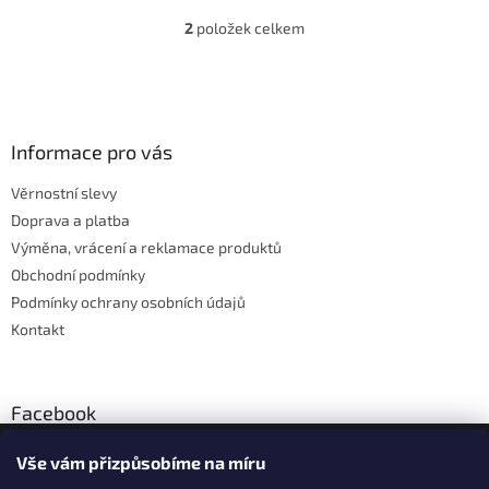
2
položek celkem
O
v
l
Z
á
á
d
p
a
a
Informace pro vás
c
t
í
Věrnostní slevy
í
p
Doprava a platba
r
v
Výměna, vrácení a reklamace produktů
k
Obchodní podmínky
y
Podmínky ochrany osobních údajů
v
ý
Kontakt
p
i
s
u
Facebook
Vše vám přizpůsobíme na míru