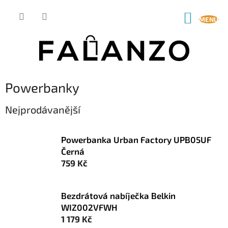
Přejít
na
NÁKUP
obsah
KOŠÍK
Powerbanky
Nejprodávanější
Powerbanka Urban Factory UPB05UF
Černá
759 Kč
Bezdrátová nabíječka Belkin
WIZ002VFWH
1 179 Kč