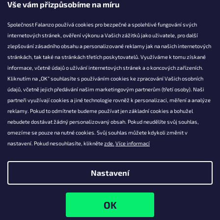
Vše vám přizpůsobíme na míru
Společnost Falanzo používá cookies pro bezpečné a spolehlivé fungování svých
internetových stránek, ověření výkonu a Vašich zážitků jako uživatele, pro další
KONTAKT
zlepšování zásadního obsahu a personalizované reklamy jak na našich internetových
stránkách, tak také na stránkách třetích poskytovatelů. Využíváme k tomu získané
info@falanzo.cz
informace, včetně údajů o užívání internetových stránek a o koncových zařízeních.
Falanzo.cz
Kliknutím na „OK“ souhlasíte s používáním cookies ke zpracování Vašich osobních
FalanzoCZ
údajů, včetně jejich předávání našim marketingovým partnerům (třetí osoby). Naši
partneři využívají cookies a jiné technologie rovněž k personalizaci, měření a analýze
reklamy. Pokud to odmítnete budeme používat jen základní cookies a bohužel
nebudete dostávat žádný personalizovaný obsah. Pokud neudělíte svůj souhlas,
omezíme se pouze na nutné cookies. Svůj souhlas můžete kdykoli změnit v
nastavení. Pokud nesouhlasíte, klikněte
zde.
Více informací
Nastavení
Vytvořil Shoptet
Copyright 2026
Falanzo.cz
. Všechna práva vyhrazena.