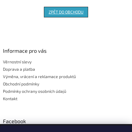
ZPĚT DO OBCHODU
Z
á
p
a
Informace pro vás
t
Věrnostní slevy
í
Doprava a platba
Výměna, vrácení a reklamace produktů
Obchodní podmínky
Podmínky ochrany osobních údajů
Kontakt
Facebook