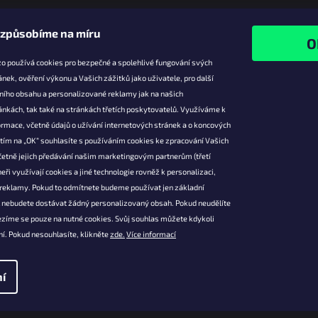
izpůsobíme na míru
o používá cookies pro bezpečné a spolehlivé fungování svých
ánek, ověření výkonu a Vašich zážitků jako uživatele, pro další
ního obsahu a personalizované reklamy jak na našich
e pro vás
Facebook
ánkách, tak také na stránkách třetích poskytovatelů. Využíváme k
slevy
rmace, včetně údajů o užívání internetových stránek a o koncových
utím na „OK“ souhlasíte s používáním cookies ke zpracování Vašich
platba
četně jejich předávání našim marketingovým partnerům (třetí
ácení a
eři využívají cookies a jiné technologie rovněž k personalizaci,
 produktů
 reklamy. Pokud to odmítnete budeme používat jen základní
podmínky
l nebudete dostávat žádný personalizovaný obsah. Pokud neudělíte
ochrany osobních
ezíme se pouze na nutné cookies. Svůj souhlas můžete kdykoli
í. Pokud nesouhlasíte, klikněte
zde.
Více informací
í