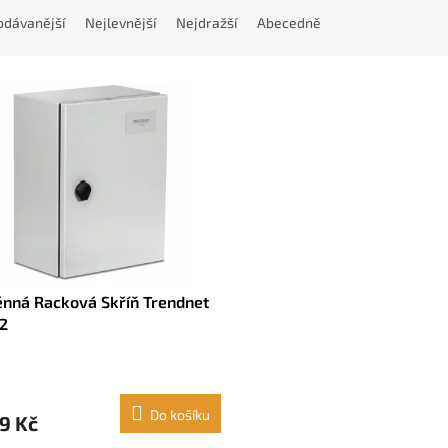
odávanější
Nejlevnější
Nejdražší
Abecedně
ěnná Racková Skříň Trendnet
2
Do košíku
9 Kč