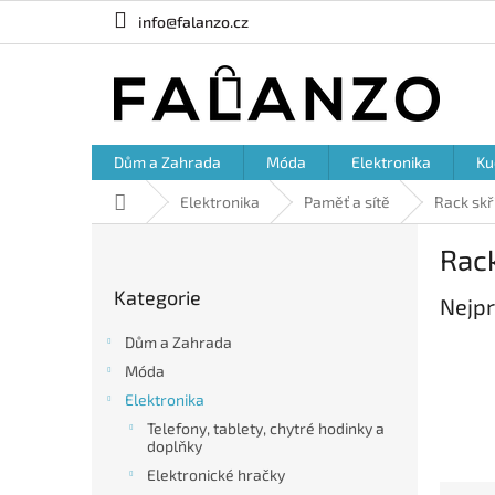
Přejít
info@falanzo.cz
na
obsah
Dům a Zahrada
Móda
Elektronika
Ku
Domů
Elektronika
Paměť a sítě
Rack skř
P
Rack
o
Přeskočit
s
Kategorie
kategorie
Nejpr
t
r
Dům a Zahrada
a
Móda
n
Elektronika
n
í
Telefony, tablety, chytré hodinky a
doplňky
p
a
Elektronické hračky
Ř