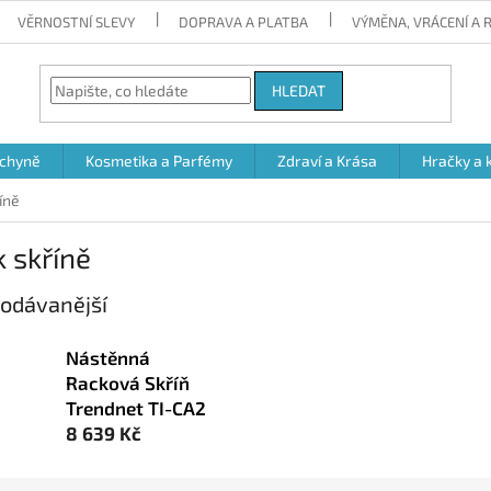
VĚRNOSTNÍ SLEVY
DOPRAVA A PLATBA
VÝMĚNA, VRÁCENÍ A
HLEDAT
chyně
Kosmetika a Parfémy
Zdraví a Krása
Hračky a 
íně
 skříně
odávanější
Nástěnná
Racková Skříň
Trendnet TI-CA2
8 639 Kč