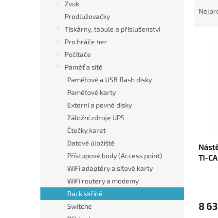
n
Zvuk
a
Nejpr
e
Prodlužovačky
z
l
Tiskárny, tabule a příslušenství
e
V
n
Pro hráče her
ý
í
Počítače
p
p
Paměť a sítě
i
r
Paměťové a USB flash disky
s
o
Paměťové karty
p
d
r
u
Externí a pevné disky
o
k
Záložní zdroje UPS
d
t
Čtečky karet
u
ů
Datové úložiště
Nást
k
Přístupové body (Access point)
TI-CA
t
ů
WiFi adaptéry a síťové karty
WiFi routery a modemy
Rack skříně
8 63
Switche