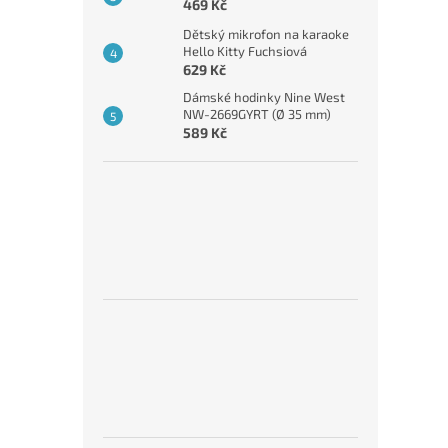
469 Kč
Dětský mikrofon na karaoke
Hello Kitty Fuchsiová
629 Kč
Dámské hodinky Nine West
NW-2669GYRT (Ø 35 mm)
589 Kč