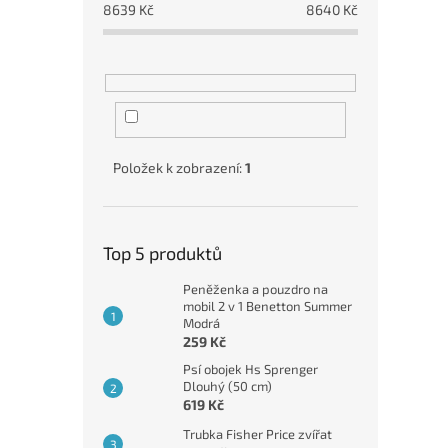
8639
Kč
8640
Kč
Položek k zobrazení:
1
Top 5 produktů
Peněženka a pouzdro na
mobil 2 v 1 Benetton Summer
Modrá
259 Kč
Psí obojek Hs Sprenger
Dlouhý (50 cm)
619 Kč
Trubka Fisher Price zvířat