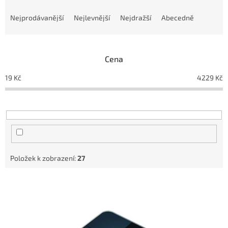
Ř
a
Nejprodávanější
Nejlevnější
Nejdražší
Abecedně
z
e
n
Cena
í
p
19
Kč
4229
Kč
r
o
d
u
k
t
ů
Položek k zobrazení:
27
V
ý
p
i
s