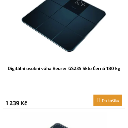
p
r
o
d
u
k
t
ů
Digitální osobní váha Beurer GS235 Sklo Černá 180 kg
Do košíku
1 239 Kč