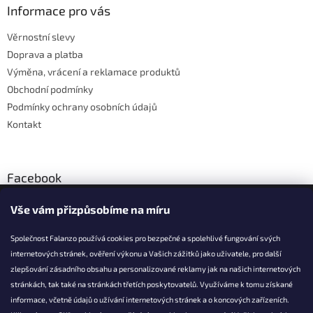
p
a
Informace pro vás
r
t
v
Věrnostní slevy
í
k
Doprava a platba
y
v
Výměna, vrácení a reklamace produktů
ý
Obchodní podmínky
p
Podmínky ochrany osobních údajů
i
s
Kontakt
u
Facebook
Vše vám přizpůsobíme na míru
Společnost Falanzo používá cookies pro bezpečné a spolehlivé fungování svých
internetových stránek, ověření výkonu a Vašich zážitků jako uživatele, pro další
KONTAKT
zlepšování zásadního obsahu a personalizované reklamy jak na našich internetových
stránkách, tak také na stránkách třetích poskytovatelů. Využíváme k tomu získané
info@falanzo.cz
informace, včetně údajů o užívání internetových stránek a o koncových zařízeních.
Falanzo.cz