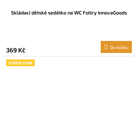
Skládací dětské sedátko na WC Foltry InnovaGoods
Do košíku
369 Kč
SUPER CENA