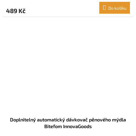
Do košíku
489 Kč
Doplnitelný automatický dávkovač pěnového mýdla
Bitefom InnovaGoods