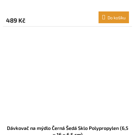
Do košíku
489 Kč
Dávkovač na mýdlo Černá Šedá Sklo Polypropylen (6,5
x 16 x 6,5 cm)