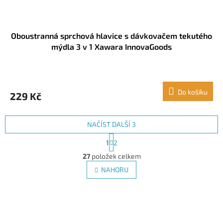
Oboustranná sprchová hlavice s dávkovačem tekutého
mýdla 3 v 1 Xawara InnovaGoods
Do košíku
229 Kč
NAČÍST DALŠÍ 3
S
1
2
t
O
r
27
položek celkem
v
á
l
NAHORU
n
á
k
d
o
v
Z
a
á
c
á
n
í
p
í