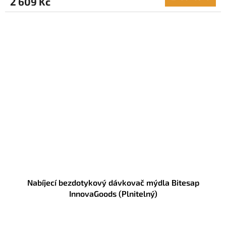
2 609 Kč
Nabíjecí bezdotykový dávkovač mýdla Bitesap
InnovaGoods (Plnitelný)