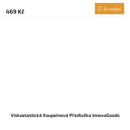
Do košíku
469 Kč
Viskoelastická Koupelnová Předložka InnovaGoods