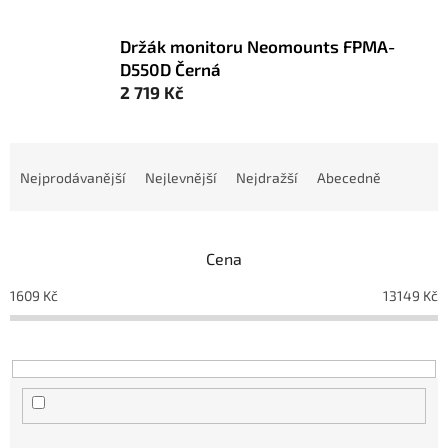
Držák monitoru Neomounts FPMA-
D550D Černá
2 719 Kč
Ř
a
Nejprodávanější
Nejlevnější
Nejdražší
Abecedně
z
e
n
Cena
í
p
1609
Kč
13149
Kč
r
o
d
u
k
t
ů