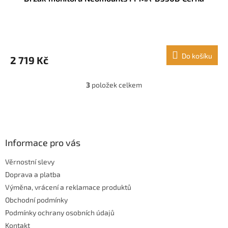
Do košíku
2 719 Kč
3
položek celkem
O
v
l
Z
á
á
d
p
a
a
Informace pro vás
c
t
í
Věrnostní slevy
í
p
Doprava a platba
r
v
Výměna, vrácení a reklamace produktů
k
Obchodní podmínky
y
Podmínky ochrany osobních údajů
v
ý
Kontakt