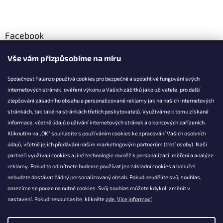
p
i
s
u
Facebook
Vše vám přizpůsobíme na míru
Společnost Falanzo používá cookies pro bezpečné a spolehlivé fungování svých
internetových stránek, ověření výkonu a Vašich zážitků jako uživatele, pro další
KONTAKT
zlepšování zásadního obsahu a personalizované reklamy jak na našich internetových
stránkách, tak také na stránkách třetích poskytovatelů. Využíváme k tomu získané
info@falanzo.cz
informace, včetně údajů o užívání internetových stránek a o koncových zařízeních.
Falanzo.cz
Kliknutím na „OK“ souhlasíte s používáním cookies ke zpracování Vašich osobních
FalanzoCZ
údajů, včetně jejich předávání našim marketingovým partnerům (třetí osoby). Naši
partneři využívají cookies a jiné technologie rovněž k personalizaci, měření a analýze
reklamy. Pokud to odmítnete budeme používat jen základní cookies a bohužel
nebudete dostávat žádný personalizovaný obsah. Pokud neudělíte svůj souhlas,
omezíme se pouze na nutné cookies. Svůj souhlas můžete kdykoli změnit v
nastavení. Pokud nesouhlasíte, klikněte
zde.
Více informací