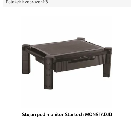
Položek k zobrazení:
3
V
ý
p
i
s
p
r
o
d
u
k
t
ů
Stojan pod monitor Startech MONSTADJD