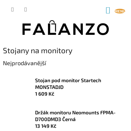
Přejít
na
NÁKUP
obsah
KOŠÍK
Stojany na monitory
Nejprodávanější
Stojan pod monitor Startech
MONSTADJD
1 609 Kč
Držák monitoru Neomounts FPMA-
D700DMD3 Černá
13 149 Kč