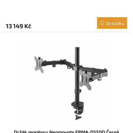
Do košíku
13 149 Kč
Držák monitoru Neomounts FPMA-D550D Černá