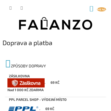
Přejít
na
NÁKUP
obsah
KOŠÍK
Doprava a platba
ZPŮSOBY DOPRAVY
ZÁSILKOVNA
.
69 KČ
Nad 1 000 KČ ZDARMA
PPL PARCEL SHOP - VÝDEJNÍ MÍSTO
.
69 KČ