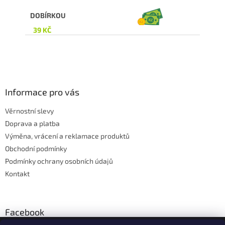
DOBÍRKOU
39 KČ
Z
á
p
a
Informace pro vás
t
Věrnostní slevy
í
Doprava a platba
Výměna, vrácení a reklamace produktů
Obchodní podmínky
Podmínky ochrany osobních údajů
Kontakt
Facebook