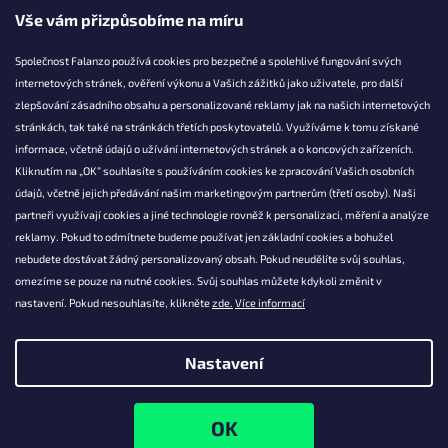
Vše vám přizpůsobíme na míru
Společnost Falanzo používá cookies pro bezpečné a spolehlivé fungování svých
internetových stránek, ověření výkonu a Vašich zážitků jako uživatele, pro další
KONTAKT
zlepšování zásadního obsahu a personalizované reklamy jak na našich internetových
stránkách, tak také na stránkách třetích poskytovatelů. Využíváme k tomu získané
info@falanzo.cz
informace, včetně údajů o užívání internetových stránek a o koncových zařízeních.
Falanzo.cz
Kliknutím na „OK“ souhlasíte s používáním cookies ke zpracování Vašich osobních
FalanzoCZ
údajů, včetně jejich předávání našim marketingovým partnerům (třetí osoby). Naši
partneři využívají cookies a jiné technologie rovněž k personalizaci, měření a analýze
reklamy. Pokud to odmítnete budeme používat jen základní cookies a bohužel
nebudete dostávat žádný personalizovaný obsah. Pokud neudělíte svůj souhlas,
omezíme se pouze na nutné cookies. Svůj souhlas můžete kdykoli změnit v
nastavení. Pokud nesouhlasíte, klikněte
zde.
Více informací
Nastavení
Vytvořil Shoptet
Copyright 2026
Falanzo.cz
. Všechna práva vyhrazena.