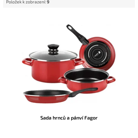
Položek k zobrazení:
9
V
ý
p
i
s
p
r
o
d
u
k
t
ů
Sada hrnců a pánví Fagor