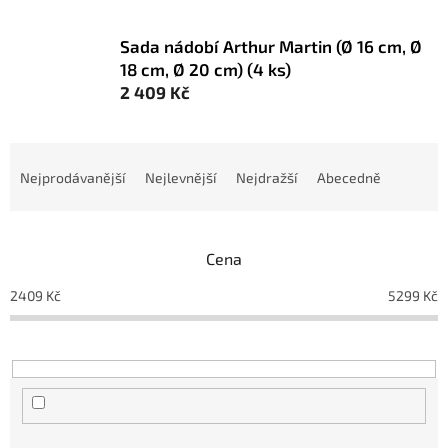
Sada nádobí Arthur Martin (Ø 16 cm, Ø
18 cm, Ø 20 cm) (4 ks)
2 409 Kč
Ř
a
Nejprodávanější
Nejlevnější
Nejdražší
Abecedně
z
e
n
Cena
í
p
2409
Kč
5299
Kč
r
o
d
u
k
t
ů