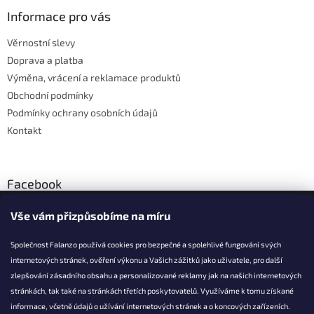
p
a
a
Informace pro vás
c
t
í
Věrnostní slevy
í
p
Doprava a platba
r
v
Výměna, vrácení a reklamace produktů
k
Obchodní podmínky
y
Podmínky ochrany osobních údajů
v
ý
Kontakt
p
i
s
u
Facebook
Vše vám přizpůsobíme na míru
Společnost Falanzo používá cookies pro bezpečné a spolehlivé fungování svých
internetových stránek, ověření výkonu a Vašich zážitků jako uživatele, pro další
KONTAKT
zlepšování zásadního obsahu a personalizované reklamy jak na našich internetových
stránkách, tak také na stránkách třetích poskytovatelů. Využíváme k tomu získané
info@falanzo.cz
informace, včetně údajů o užívání internetových stránek a o koncových zařízeních.
Falanzo.cz