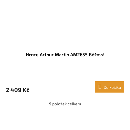
Hrnce Arthur Martin AM2655 Béžová
Do košíku
2 409 Kč
9
položek celkem
O
v
l
Z
á
á
d