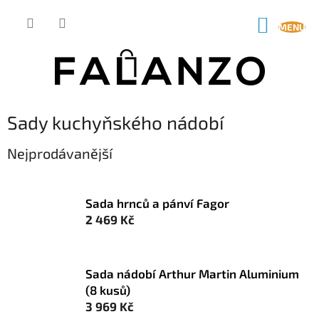
Přejít
na
NÁKUP
obsah
KOŠÍK
Sady kuchyňského nádobí
Nejprodávanější
Sada hrnců a pánví Fagor
2 469 Kč
Sada nádobí Arthur Martin Aluminium
(8 kusů)
3 969 Kč