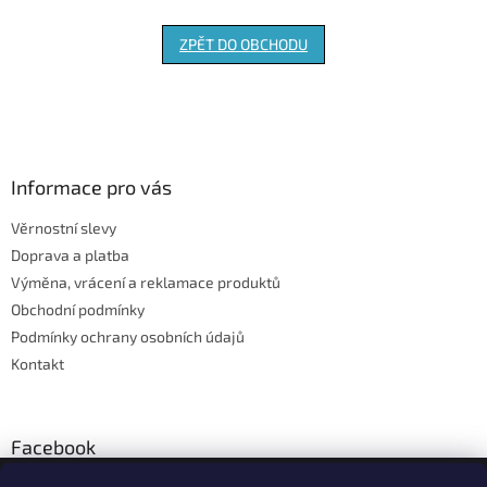
ZPĚT DO OBCHODU
Z
á
p
a
Informace pro vás
t
Věrnostní slevy
í
Doprava a platba
Výměna, vrácení a reklamace produktů
Obchodní podmínky
Podmínky ochrany osobních údajů
Kontakt
Facebook