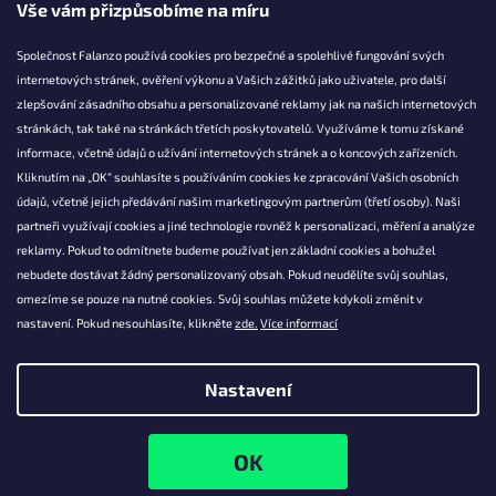
Vše vám přizpůsobíme na míru
Společnost Falanzo používá cookies pro bezpečné a spolehlivé fungování svých
internetových stránek, ověření výkonu a Vašich zážitků jako uživatele, pro další
KONTAKT
zlepšování zásadního obsahu a personalizované reklamy jak na našich internetových
stránkách, tak také na stránkách třetích poskytovatelů. Využíváme k tomu získané
info@falanzo.cz
informace, včetně údajů o užívání internetových stránek a o koncových zařízeních.
Falanzo.cz
Kliknutím na „OK“ souhlasíte s používáním cookies ke zpracování Vašich osobních
FalanzoCZ
údajů, včetně jejich předávání našim marketingovým partnerům (třetí osoby). Naši
partneři využívají cookies a jiné technologie rovněž k personalizaci, měření a analýze
reklamy. Pokud to odmítnete budeme používat jen základní cookies a bohužel
nebudete dostávat žádný personalizovaný obsah. Pokud neudělíte svůj souhlas,
omezíme se pouze na nutné cookies. Svůj souhlas můžete kdykoli změnit v
nastavení. Pokud nesouhlasíte, klikněte
zde.
Více informací
Nastavení
Vytvořil Shoptet
Copyright 2026
Falanzo.cz
. Všechna práva vyhrazena.