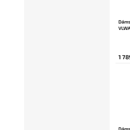
Dáms
VLWA
1 78
Dáms