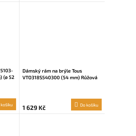
Q5103-
Dámský rám na brýle Tous
 (ø 52
VTO318S540300 (54 mm) Růžová
(ø 54 mm)
 košíku
Do košíku
1 629 Kč