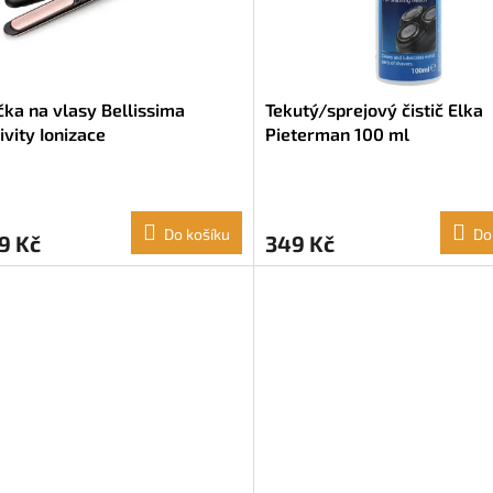
čka na vlasy Bellissima
Tekutý/sprejový čistič Elka
ivity Ionizace
Pieterman 100 ml
Do košíku
Do
9 Kč
349 Kč