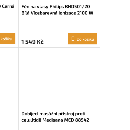
0 Černá
Fén na vlasy Philips BHD501/20
Bílá Vícebarevná Ionizace 2100 W
 košíku
Do košíku
1 549 Kč
Dobíjecí masážní přístroj proti
celulitidě Medisana MED 88542
Růžová Bílá