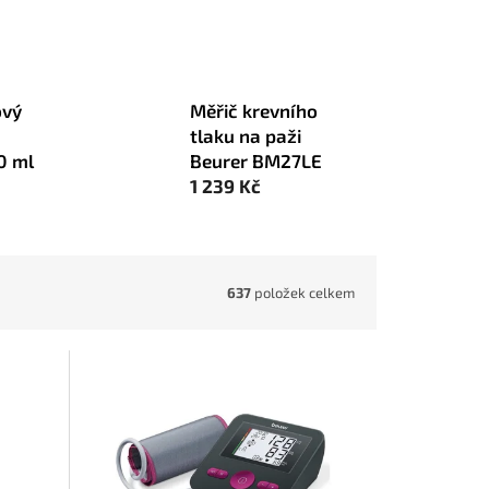
ový
Měřič krevního
tlaku na paži
0 ml
Beurer BM27LE
1 239 Kč
637
položek celkem