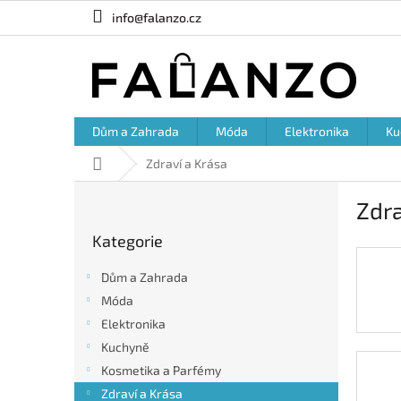
Přejít
info@falanzo.cz
na
obsah
Dům a Zahrada
Móda
Elektronika
Ku
Domů
Zdraví a Krása
P
Zdra
o
Přeskočit
s
Kategorie
kategorie
t
r
Dům a Zahrada
a
Móda
n
Elektronika
n
í
Kuchyně
p
Kosmetika a Parfémy
a
Zdraví a Krása