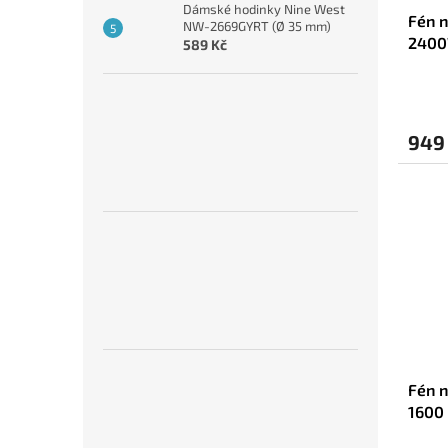
Dámské hodinky Nine West
Fén 
NW-2669GYRT (Ø 35 mm)
2400
589 Kč
949
Fén n
1600