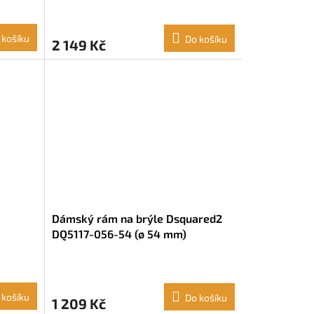
 košíku
Do košíku
2 149 Kč
Dámský rám na brýle Dsquared2
DQ5117-056-54 (ø 54 mm)
Kaštanová (ø 54 mm)
 košíku
Do košíku
1 209 Kč