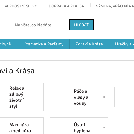
VĚRNOSTNÍ SLEVY
DOPRAVA A PLATBA
VÝMĚNA, VRÁCENÍ A
HLEDAT
chyně
Kosmetika a Parfémy
Zdraví a Krása
Hračky a 
ví a Krása
Relax a
Péče o
zdravý
vlasy a
životní
vousy
styl
Manikúra
Ústní
a pedikúra
hygiena