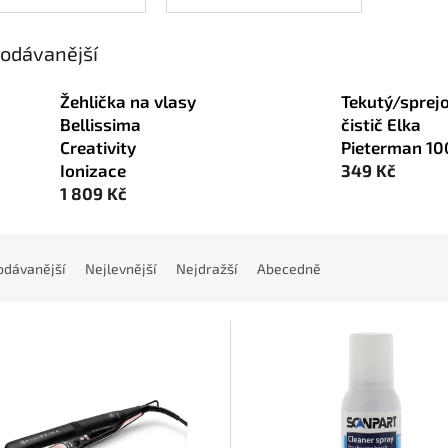
odávanější
Žehlička na vlasy
Tekutý/sprej
Bellissima
čistič Elka
Creativity
Pieterman 10
Ionizace
349 Kč
1 809 Kč
odávanější
Nejlevnější
Nejdražší
Abecedně