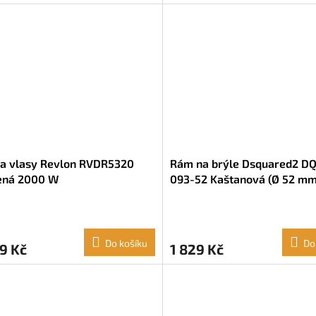
na vlasy Revlon RVDR5320
Rám na brýle Dsquared2 D
ená 2000 W
093-52 Kaštanová (Ø 52 mm)
mm)
Do košíku
Do
9 Kč
1 829 Kč