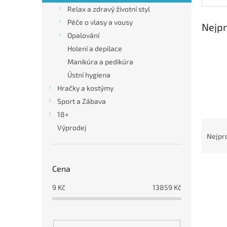
n
Relax a zdravý životní styl
e
Péče o vlasy a vousy
l
Nejpr
Opalování
Holení a depilace
Manikúra a pedikúra
Ústní hygiena
Hračky a kostýmy
Sport a Zábava
18+
Ř
Výprodej
a
Nejpr
z
e
V
n
Cena
ý
í
9
Kč
13859
Kč
p
p
i
r
s
o
p
d