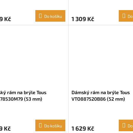
Do košíku
Do
9 Kč
1 309 Kč
ký rám na brýle Tous
Dámský rám na brýle Tous
78530M79 (53 mm)
VTO887520B86 (52 mm)
anová (ø 53 mm)
Transparentní (ø 52 mm)
Do košíku
Do
9 Kč
1 629 Kč