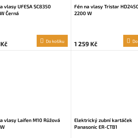
na vlasy UFESA SC8350
Fén na vlasy Tristar HD245
W Černá
2200 W
Do košíku
Do
 Kč
1 259 Kč
a vlasy Laifen M10 Růžová
Elektrický zubní kartáček
 W
Panasonic ER-CTB1