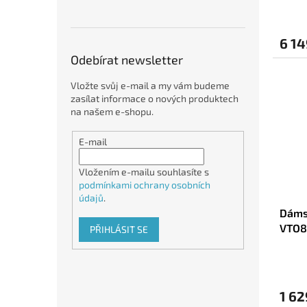
6 14
Odebírat newsletter
Vložte svůj e-mail a my vám budeme
zasílat informace o nových produktech
na našem e-shopu.
E-mail
Vložením e-mailu souhlasíte s
podmínkami ochrany osobních
údajů
.
Dáms
VTO8
PŘIHLÁSIT SE
Kašt
1 62