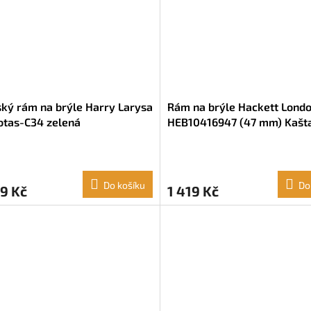
ký rám na brýle Harry Larysa
Rám na brýle Hackett Lond
otas-C34 zelená
HEB10416947 (47 mm) Kašt
parentní (ø 54 mm)
(ø 47 mm)
Do košíku
Do
9 Kč
1 419 Kč