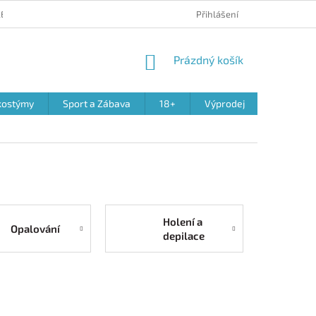
 REKLAMACE PRODUKTŮ
OBCHODNÍ PODMÍNKY
Přihlášení
PODMÍNKY OCHR
NÁKUPNÍ
Prázdný košík
KOŠÍK
kostýmy
Sport a Zábava
18+
Výprodej
Holení a
Opalování
depilace