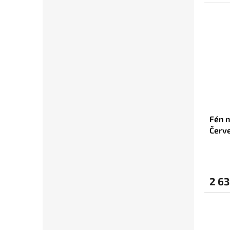
Fén 
Červ
2 63