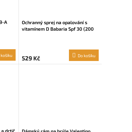
9-A
Ochranný sprej na opalování s
vitamínem D Babaria Spf 30 (200
ml)
 košíku
Do košíku
529 Kč
 a drtič
Dámský rám na brýle Valentino