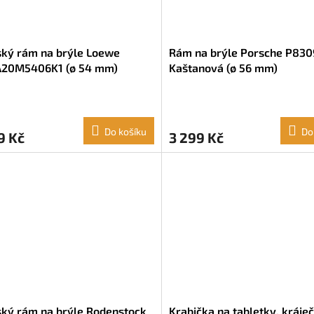
ký rám na brýle Loewe
Rám na brýle Porsche P830
20M5406K1 (ø 54 mm)
Kaštanová (ø 56 mm)
Do košíku
Do
9 Kč
3 299 Kč
ký rám na brýle Rodenstock
Krabička na tabletky, kráječ