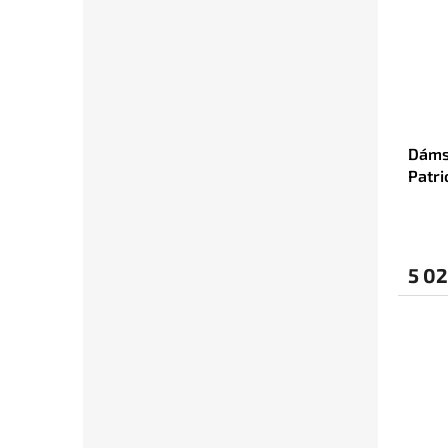
Dáms
Patri
Trans
5 02