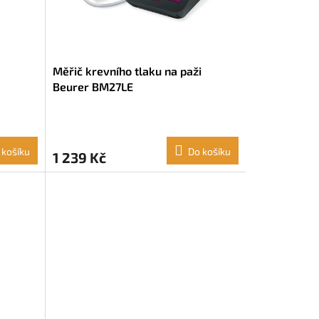
Měřič krevního tlaku na paži
Beurer BM27LE
 košíku
Do košíku
1 239 Kč