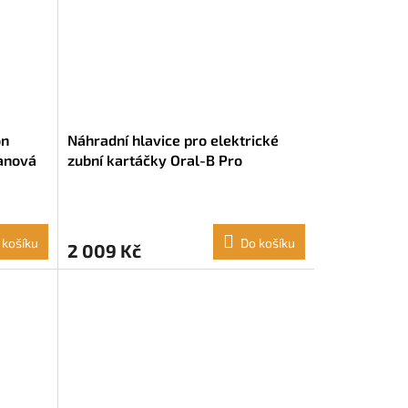
on
Náhradní hlavice pro elektrické
anová
zubní kartáčky Oral-B Pro
Precision Clean Bílá (6 ks)
 košíku
Do košíku
2 009 Kč