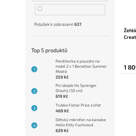
r
u
o
k
d
t
u
ů
Položek k zobrazení:
637
Žehli
k
Creat
t
ů
Top 5 produktů
Peněženka a pouzdro na
1 80
mobil 2 v 1 Benetton Summer
Modrá
259 Kč
Psí obojek Hs Sprenger
Dlouhý (50 cm)
619 Kč
Trubka Fisher Price zvířat
469 Kč
Dětský mikrofon na karaoke
Hello Kitty Fuchsiová
629 Kč