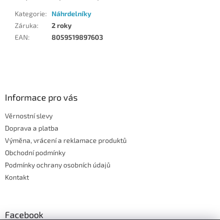
Kategorie
:
Náhrdelníky
Záruka
:
2 roky
EAN
:
8059519897603
Z
á
p
a
Informace pro vás
t
Věrnostní slevy
í
Doprava a platba
Výměna, vrácení a reklamace produktů
Obchodní podmínky
Podmínky ochrany osobních údajů
Kontakt
Facebook