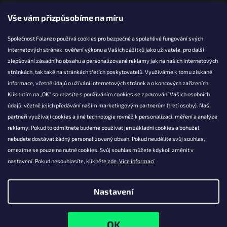
Vše vám přizpůsobíme na míru
Společnost Falanzo používá cookies pro bezpečné a spolehlivé fungování svých
internetových stránek, ověření výkonu a Vašich zážitků jako uživatele, pro další
KONTAKT
zlepšování zásadního obsahu a personalizované reklamy jak na našich internetových
stránkách, tak také na stránkách třetích poskytovatelů. Využíváme k tomu získané
info@falanzo.cz
informace, včetně údajů o užívání internetových stránek a o koncových zařízeních.
Falanzo.cz
Kliknutím na „OK“ souhlasíte s používáním cookies ke zpracování Vašich osobních
FalanzoCZ
údajů, včetně jejich předávání našim marketingovým partnerům (třetí osoby). Naši
partneři využívají cookies a jiné technologie rovněž k personalizaci, měření a analýze
reklamy. Pokud to odmítnete budeme používat jen základní cookies a bohužel
nebudete dostávat žádný personalizovaný obsah. Pokud neudělíte svůj souhlas,
omezíme se pouze na nutné cookies. Svůj souhlas můžete kdykoli změnit v
nastavení. Pokud nesouhlasíte, klikněte
zde.
Více informací
Nastavení
Vytvořil Shoptet