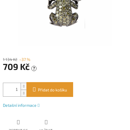
1 134 Kč
–37 %
709 Kč
?
Měrná
cena:
Přidat do košíku
Detailní informace