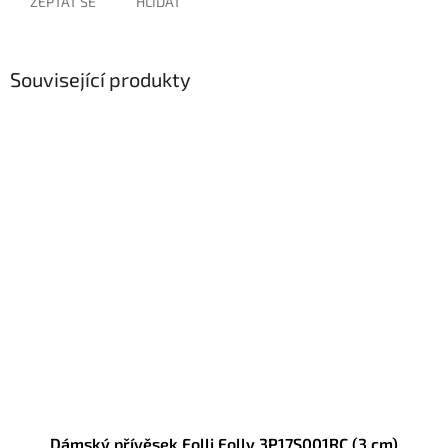
ZEPTAT SE
HLÍDAT
Související produkty
Dámský přívěsek Folli Folly 3P17S001RC (3 cm)