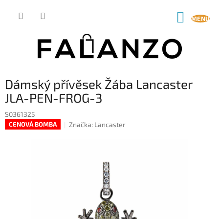
Přejít
na
NÁKUP
obsah
KOŠÍK
Dámský přívěsek Žába Lancaster
JLA-PEN-FROG-3
S0361325
Značka:
Lancaster
CENOVÁ BOMBA