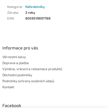
Kategorie
:
Náhrdelníky
Záruka
:
2 roky
EAN
:
8059519897788
Z
á
p
a
Informace pro vás
t
Věrnostní slevy
í
Doprava a platba
Výměna, vrácení a reklamace produktů
Obchodní podmínky
Podmínky ochrany osobních údajů
Kontakt
Facebook