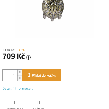
1 134 Kč
–37 %
709 Kč
?
Měrná
cena:
Přidat do košíku
Detailní informace