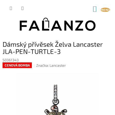
Přejít
na
NÁKUP
obsah
KOŠÍK
Dámský přívěsek Želva Lancaster
JLA-PEN-TURTLE-3
S0361343
Značka:
Lancaster
CENOVÁ BOMBA