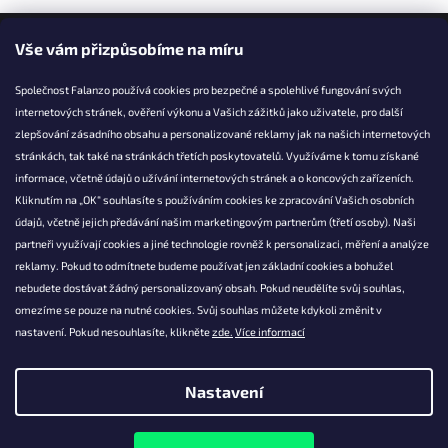
Falanzo.cz
Vše vám přizpůsobíme na míru
Společnost Falanzo používá cookies pro bezpečné a spolehlivé fungování svých
internetových stránek, ověření výkonu a Vašich zážitků jako uživatele, pro další
KONTAKT
zlepšování zásadního obsahu a personalizované reklamy jak na našich internetových
stránkách, tak také na stránkách třetích poskytovatelů. Využíváme k tomu získané
info@falanzo.cz
informace, včetně údajů o užívání internetových stránek a o koncových zařízeních.
Falanzo.cz
Kliknutím na „OK“ souhlasíte s používáním cookies ke zpracování Vašich osobních
FalanzoCZ
údajů, včetně jejich předávání našim marketingovým partnerům (třetí osoby). Naši
partneři využívají cookies a jiné technologie rovněž k personalizaci, měření a analýze
reklamy. Pokud to odmítnete budeme používat jen základní cookies a bohužel
nebudete dostávat žádný personalizovaný obsah. Pokud neudělíte svůj souhlas,
omezíme se pouze na nutné cookies. Svůj souhlas můžete kdykoli změnit v
nastavení. Pokud nesouhlasíte, klikněte
zde.
Více informací
Nastavení
Vytvořil Shoptet