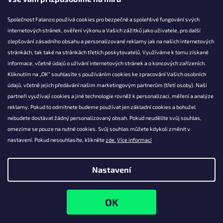
Společnost Falanzo používá cookies pro bezpečné a spolehlivé fungování svých
internetových stránek, ověření výkonu a Vašich zážitků jako uživatele, pro další
KONTAKT
zlepšování zásadního obsahu a personalizované reklamy jak na našich internetových
stránkách, tak také na stránkách třetích poskytovatelů. Využíváme k tomu získané
info@falanzo.cz
informace, včetně údajů o užívání internetových stránek a o koncových zařízeních.
Falanzo.cz
Kliknutím na „OK“ souhlasíte s používáním cookies ke zpracování Vašich osobních
FalanzoCZ
údajů, včetně jejich předávání našim marketingovým partnerům (třetí osoby). Naši
partneři využívají cookies a jiné technologie rovněž k personalizaci, měření a analýze
reklamy. Pokud to odmítnete budeme používat jen základní cookies a bohužel
nebudete dostávat žádný personalizovaný obsah. Pokud neudělíte svůj souhlas,
omezíme se pouze na nutné cookies. Svůj souhlas můžete kdykoli změnit v
nastavení. Pokud nesouhlasíte, klikněte
zde.
Více informací
Nastavení
Vytvořil Shoptet
Copyright 2026
Falanzo.cz
. Všechna práva vyhrazena.