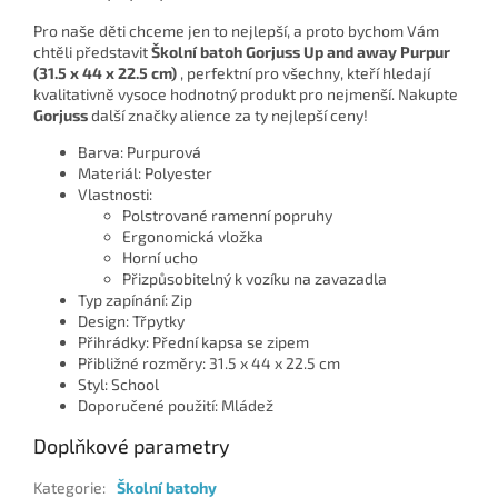
Pro naše děti chceme jen to nejlepší, a proto bychom Vám
chtěli představit
Školní batoh Gorjuss Up and away Purpur
(31.5 x 44 x 22.5 cm)
, perfektní pro všechny, kteří hledají
kvalitativně vysoce hodnotný produkt pro nejmenší. Nakupte
Gorjuss
další značky alience za ty nejlepší ceny!
Barva: Purpurová
Materiál: Polyester
Vlastnosti:
Polstrované ramenní popruhy
Ergonomická vložka
Horní ucho
Přizpůsobitelný k vozíku na zavazadla
Typ zapínání: Zip
Design: Třpytky
Přihrádky: Přední kapsa se zipem
Přibližné rozměry: 31.5 x 44 x 22.5 cm
Styl: School
Doporučené použití: Mládež
Doplňkové parametry
Kategorie
:
Školní batohy