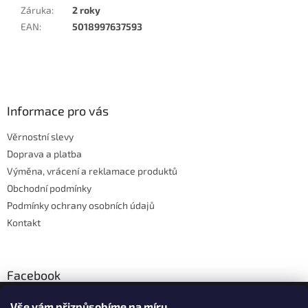
Záruka
:
2 roky
EAN
:
5018997637593
Z
á
p
a
Informace pro vás
t
Věrnostní slevy
í
Doprava a platba
Výměna, vrácení a reklamace produktů
Obchodní podmínky
Podmínky ochrany osobních údajů
Kontakt
Facebook
Vše vám přizpůsobíme na míru