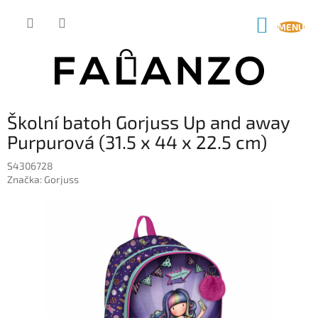
Přejít
na
NÁKUP
obsah
KOŠÍK
Školní batoh Gorjuss Up and away
Purpurová (31.5 x 44 x 22.5 cm)
S4306728
Značka:
Gorjuss