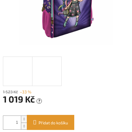
1 523 Kč
–33 %
1 019 Kč
?
Měrná
cena:
Přidat do košíku