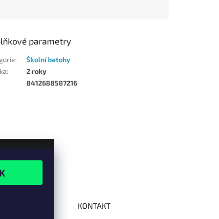
lňkové parametry
gorie
:
Školní batohy
ka
:
2 roky
8412688587216
KONTAKT