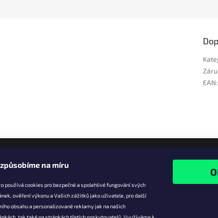
Dop
Kate
Záru
EAN
:
izpůsobíme na míru
o používá cookies pro bezpečné a spolehlivé fungování svých
ánek, ověření výkonu a Vašich zážitků jako uživatele, pro další
ního obsahu a personalizované reklamy jak na našich
e pro vás
Facebook
ánkách, tak také na stránkách třetích poskytovatelů. Využíváme k