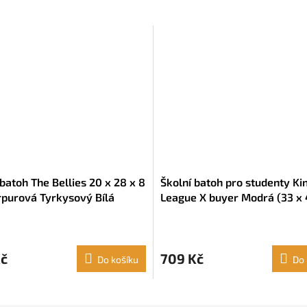
 batoh The Bellies 20 x 28 x 8
Školní batoh pro studenty Ki
purová Tyrkysový Bílá
League X buyer Modrá (33 x 
cm)
Kč
709 Kč
Do košíku
Do 