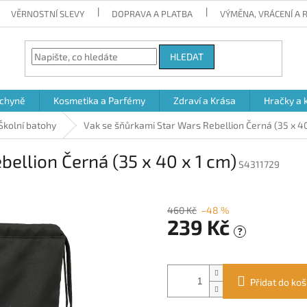
VĚRNOSTNÍ SLEVY
DOPRAVA A PLATBA
VÝMĚNA, VRÁCENÍ A
HLEDAT
chyně
Kosmetika a Parfémy
Zdraví a Krása
Hračky a 
Školní batohy
Vak se šňůrkami Star Wars Rebellion Černá (35 x 40
ellion Černá (35 x 40 x 1 cm)
S4311729
460 Kč
–48 %
239 Kč
?
Měrná
cena:
Přidat do koš