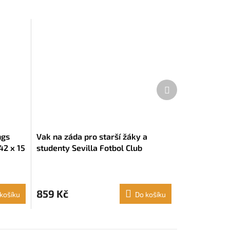
Další
produkt
ngs
Vak na záda pro starší žáky a
42 x 15
studenty Sevilla Fotbol Club
Červená (35 x 40 x 1 cm)
859 Kč
košíku
Do košíku