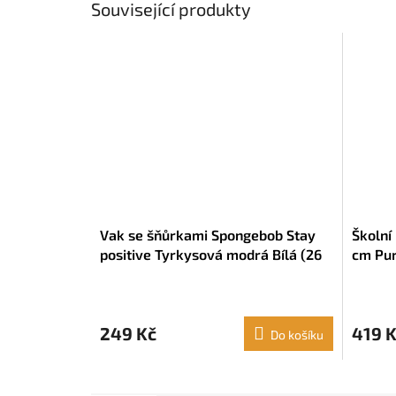
Související produkty
Vak se šňůrkami Spongebob Stay
Školní
positive Tyrkysová modrá Bílá (26
cm Pur
x 34 x 1 cm)
249 Kč
419 
Do košíku