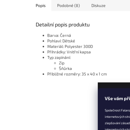
Popis
Podobné (8)
Diskuze
Detailní popis produktu
Barva: Černá
Pohlaví: Dětské
Materiál: Polyester 300D
Přihrádky: Vnitřní kapsa
Typ zapínání:
Zip
Šňůrka
Přibližné rozměry: 35 x 40 x 1 cm
Z
Vše vám př
á
p
Společnost Falanz
a
internetových str
t
zlepšování zásad
Informac
í
internetových str