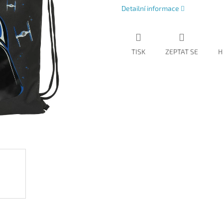
Detailní informace
TISK
ZEPTAT SE
H