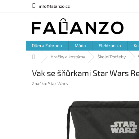
Přejít
info@falanzo.cz
na
obsah
Dům a Zahrada
Móda
Elektronika
Ku
Domů
Hračky a kostýmy
Školní Potřeby
Vak se šňůrkami Star Wars Reb
Značka:
Star Wars