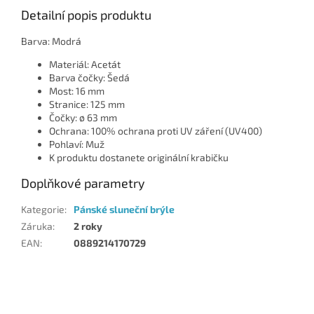
Detailní popis produktu
Barva: Modrá
Materiál: Acetát
Barva čočky: Šedá
Most: 16 mm
Stranice: 125 mm
Čočky: ø 63 mm
Ochrana: 100% ochrana proti UV záření (UV400)
Pohlaví: Muž
K produktu dostanete originální krabičku
Doplňkové parametry
Kategorie
:
Pánské sluneční brýle
Záruka
:
2 roky
EAN
:
0889214170729
Z
á