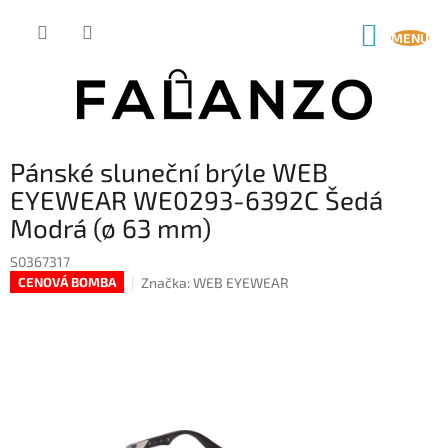
Přejít
na
NÁKUP
obsah
KOŠÍK
Pánské sluneční brýle WEB
EYEWEAR WE0293-6392C Šedá
Modrá (ø 63 mm)
S0367317
Značka:
WEB EYEWEAR
CENOVÁ BOMBA