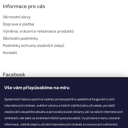
p
a
Informace pro vás
t
Věrnostní slevy
í
Doprava a platba
Výměna, vrácení a reklamace produktů
Obchodní podmínky
Podmínky ochrany osobních údajů
Kontakt
Facebook
Vše vám přizpůsobíme na míru
Společnost Falanzo používá cookies pro bezpečné a spolehlivé fungování svých
internetových stránek, ověření výkonu a Vašich zážitků jako uživatele, pro další
KONTAKT
zlepšování zásadního obsahu a personalizované reklamy jak na našich internetových
stránkách, tak také na stránkách třetích poskytovatelů. Využíváme k tomu získané
info@falanzo.cz
informace, včetně údajů o užívání internetových stránek a o koncových zařízeních.
Falanzo.cz