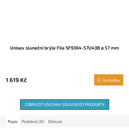
Unisex sluneční brýle Fila SF9364-57U43B ø 57 mm
1 619 Kč
Do košíku
ZOBRAZIT VŠECHNY SOUVISEJÍCÍ PRODUKTY
Popis
Podobné (8)
Diskuze