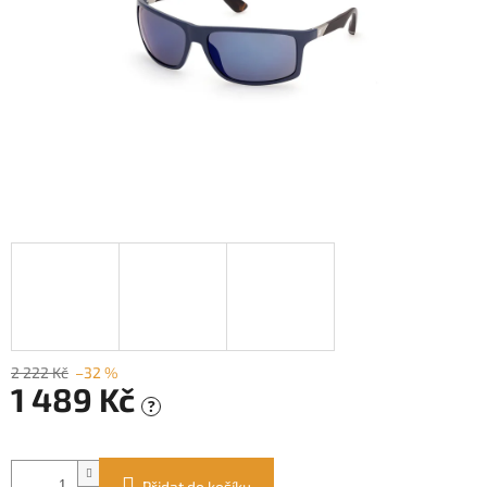
2 222 Kč
–32 %
1 489 Kč
?
Měrná
cena:
Přidat do košíku