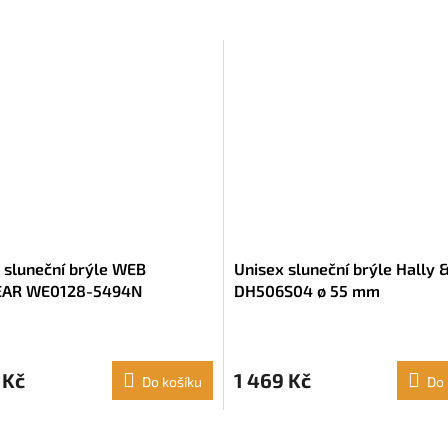
 sluneční brýle WEB
Unisex sluneční brýle Hally 
AR WE0128-5494N
DH506S04 ø 55 mm
 Kč
1 469 Kč
Do košíku
Do 