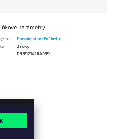
lňkové parametry
gorie
:
Pánské sluneční brýle
ka
:
2 roky
0889214104939