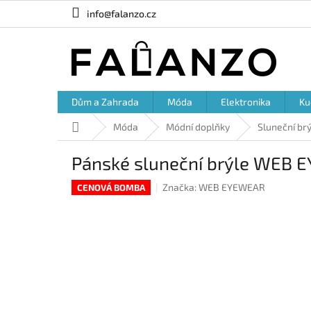
Přejít
info@falanzo.cz
na
obsah
Dům a Zahrada
Móda
Elektronika
Ku
Domů
Móda
Módní doplňky
Sluneční br
Pánské sluneční brýle WEB
Značka:
WEB EYEWEAR
CENOVÁ BOMBA