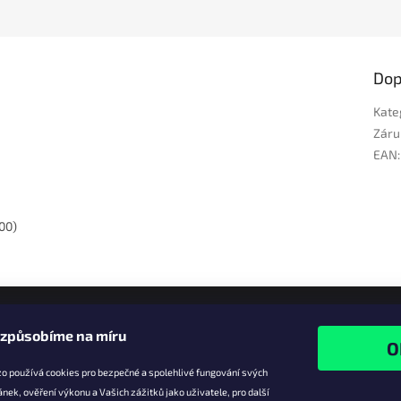
Dop
Kate
Záru
EAN
:
00)
izpůsobíme na míru
o používá cookies pro bezpečné a spolehlivé fungování svých
ánek, ověření výkonu a Vašich zážitků jako uživatele, pro další