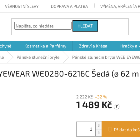
VĚRNOSTNÍ SLEVY
DOPRAVA A PLATBA
VÝMĚNA, VRÁCENÍ A
HLEDAT
chyně
Kosmetika a Parfémy
Zdraví a Krása
Hračky a 
ýle
Pánské sluneční brýle
Pánské sluneční brýle WEB EYEW
 EYEWEAR WE0280-6216C Šedá (ø 62 
2 222 Kč
–32 %
1 489 Kč
?
Měrná
cena:
Přidat do koš