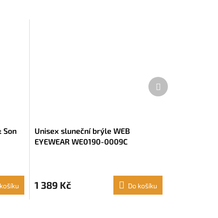
Další
produkt
& Son
Unisex sluneční brýle WEB
EYEWEAR WE0190-0009C
1 389 Kč
košíku
Do košíku