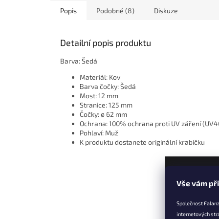
Popis
Podobné (8)
Diskuze
Detailní popis produktu
Barva: Šedá
Materiál: Kov
Barva čočky: Šedá
Most: 12 mm
Stranice: 125 mm
Čočky: ø 62 mm
Ochrana: 100% ochrana proti UV záření (UV4
Pohlaví: Muž
K produktu dostanete originální krabičku
Z
Vše vám př
á
p
Společnost Falanz
a
internetových str