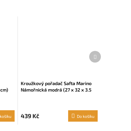
Další
produkt
Kroužkový pořadač Safta Marino
 cm)
Námořnická modrá (27 x 32 x 3.5
cm) (Náplň 100 listů)
439 Kč
košíku
Do košíku