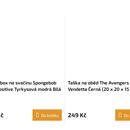
box na svačinu Spongebob
Taška na oběd The Avengers
ositive Tyrkysová modrá Bílá
Vendetta Černá (20 x 20 x 15
 12 x 6.5 cm)
Kč
249 Kč
Do košíku
Do 