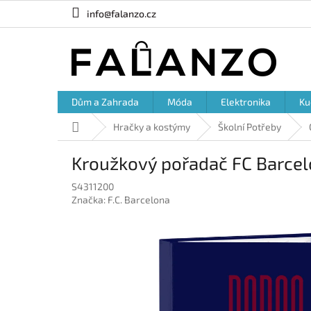
Přejít
info@falanzo.cz
na
obsah
Dům a Zahrada
Móda
Elektronika
Ku
Domů
Hračky a kostýmy
Školní Potřeby
Kroužkový pořadač FC Barcel
S4311200
Značka:
F.C. Barcelona