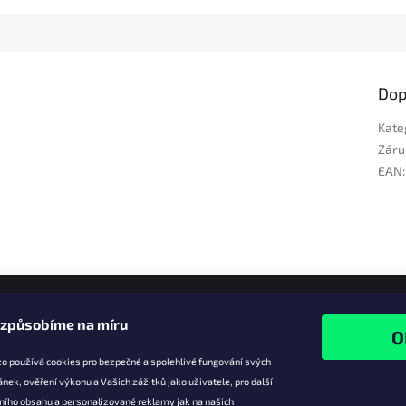
Dop
Kate
Záru
EAN
:
izpůsobíme na míru
o používá cookies pro bezpečné a spolehlivé fungování svých
ánek, ověření výkonu a Vašich zážitků jako uživatele, pro další
ního obsahu a personalizované reklamy jak na našich