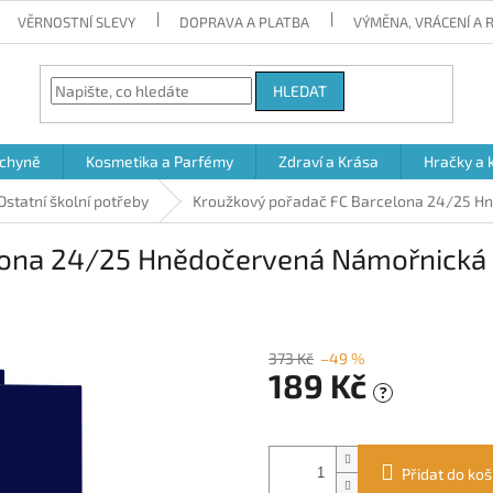
VĚRNOSTNÍ SLEVY
DOPRAVA A PLATBA
VÝMĚNA, VRÁCENÍ A
HLEDAT
chyně
Kosmetika a Parfémy
Zdraví a Krása
Hračky a 
Ostatní školní potřeby
Kroužkový pořadač FC Barcelona 24/25 Hn
ona 24/25 Hnědočervená Námořnická m
373 Kč
–49 %
189 Kč
?
Měrná
cena:
Přidat do koš