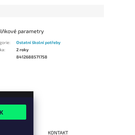
lňkové parametry
gorie
:
Ostatní školní potřeby
ka
:
2 roky
8412688571758
KONTAKT