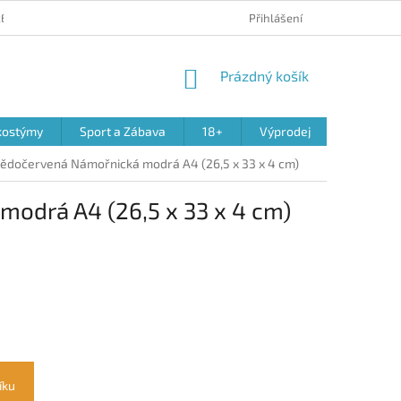
 REKLAMACE PRODUKTŮ
OBCHODNÍ PODMÍNKY
Přihlášení
PODMÍNKY OCHR
NÁKUPNÍ
Prázdný košík
KOŠÍK
kostýmy
Sport a Zábava
18+
Výprodej
ědočervená Námořnická modrá A4 (26,5 x 33 x 4 cm)
odrá A4 (26,5 x 33 x 4 cm)
íku