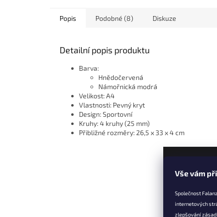
Popis
Podobné (8)
Diskuze
Detailní popis produktu
Barva:
Hnědočervená
Námořnická modrá
Velikost: A4
Vlastnosti: Pevný kryt
Design: Sportovní
Kruhy: 4 kruhy (25 mm)
Přibližné rozměry: 26,5 x 33 x 4 cm
Z
Vše vám př
á
p
Společnost Falanz
a
internetových str
t
zlepšování zásad