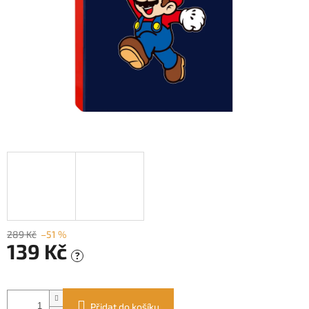
289 Kč
–51 %
139 Kč
?
Měrná
cena:
Přidat do košíku