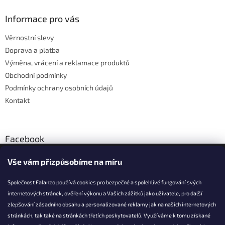
p
a
Informace pro vás
t
Věrnostní slevy
í
Doprava a platba
Výměna, vrácení a reklamace produktů
Obchodní podmínky
Podmínky ochrany osobních údajů
Kontakt
Facebook
Vše vám přizpůsobíme na míru
Společnost Falanzo používá cookies pro bezpečné a spolehlivé fungování svých
internetových stránek, ověření výkonu a Vašich zážitků jako uživatele, pro další
KONTAKT
zlepšování zásadního obsahu a personalizované reklamy jak na našich internetových
stránkách, tak také na stránkách třetích poskytovatelů. Využíváme k tomu získané
info@falanzo.cz