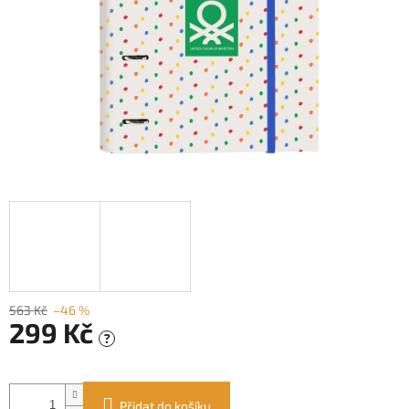
563 Kč
–46 %
299 Kč
?
Měrná
cena:
Přidat do košíku