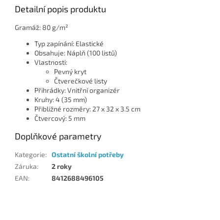
Detailní popis produktu
Gramáž: 80 g/m²
Typ zapínání: Elastické
Obsahuje: Náplň (100 listů)
Vlastnosti:
Pevný kryt
Čtverečkové listy
Přihrádky: Vnitřní organizér
Kruhy: 4 (35 mm)
Přibližné rozměry: 27 x 32 x 3.5 cm
Čtvercový: 5 mm
Doplňkové parametry
Kategorie
:
Ostatní školní potřeby
Záruka
:
2 roky
EAN
:
8412688496105
Z
á