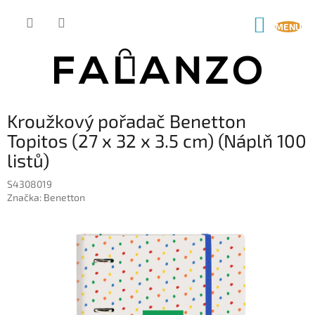
Přejít
na
NÁKUP
obsah
KOŠÍK
Kroužkový pořadač Benetton
Topitos (27 x 32 x 3.5 cm) (Náplň 100
listů)
S4308019
Značka:
Benetton