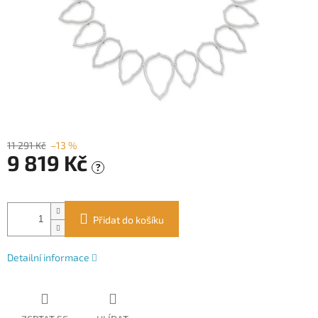
11 291 Kč
–13 %
9 819 Kč
?
Měrná
cena:
Přidat do košíku
Detailní informace