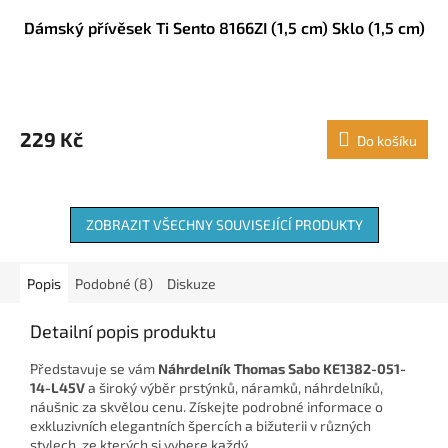
Dámský přívěsek Ti Sento 8166ZI (1,5 cm) Sklo (1,5 cm)
229 Kč
Do košíku
ZOBRAZIT VŠECHNY SOUVISEJÍCÍ PRODUKTY
Popis
Podobné (8)
Diskuze
Detailní popis produktu
Představuje se vám
Náhrdelník Thomas Sabo KE1382-051-
14-L45V
a široký výběr prstýnků, náramků, náhrdelníků,
náušnic za skvělou cenu. Získejte podrobné informace o
exkluzivních elegantních špercích a bižuterii v různých
stylech, ze kterých si vybere každý.