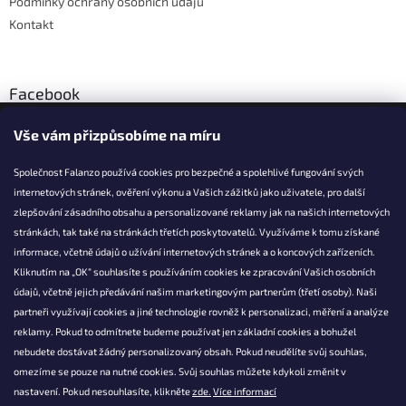
Podmínky ochrany osobních údajů
Kontakt
Facebook
Vše vám přizpůsobíme na míru
Společnost Falanzo používá cookies pro bezpečné a spolehlivé fungování svých
internetových stránek, ověření výkonu a Vašich zážitků jako uživatele, pro další
KONTAKT
zlepšování zásadního obsahu a personalizované reklamy jak na našich internetových
stránkách, tak také na stránkách třetích poskytovatelů. Využíváme k tomu získané
info@falanzo.cz
informace, včetně údajů o užívání internetových stránek a o koncových zařízeních.
Falanzo.cz
Kliknutím na „OK“ souhlasíte s používáním cookies ke zpracování Vašich osobních
FalanzoCZ
údajů, včetně jejich předávání našim marketingovým partnerům (třetí osoby). Naši
partneři využívají cookies a jiné technologie rovněž k personalizaci, měření a analýze
reklamy. Pokud to odmítnete budeme používat jen základní cookies a bohužel
nebudete dostávat žádný personalizovaný obsah. Pokud neudělíte svůj souhlas,
omezíme se pouze na nutné cookies. Svůj souhlas můžete kdykoli změnit v
nastavení. Pokud nesouhlasíte, klikněte
zde.
Více informací