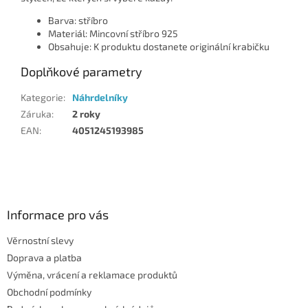
Barva: stříbro
Materiál: Mincovní stříbro 925
Obsahuje: K produktu dostanete originální krabičku
Doplňkové parametry
Kategorie
:
Náhrdelníky
Záruka
:
2 roky
EAN
:
4051245193985
Z
á
p
a
Informace pro vás
t
Věrnostní slevy
í
Doprava a platba
Výměna, vrácení a reklamace produktů
Obchodní podmínky