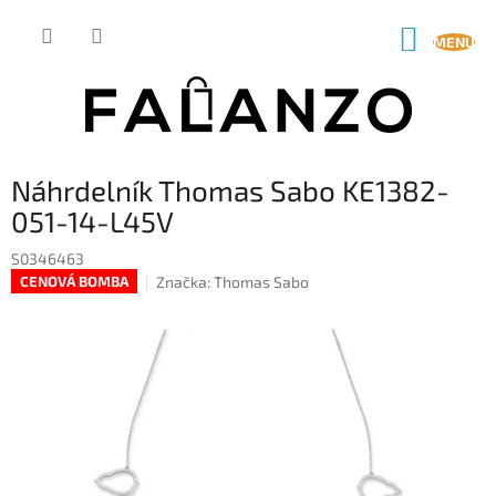
Přejít
na
NÁKUP
obsah
KOŠÍK
Náhrdelník Thomas Sabo KE1382-
051-14-L45V
S0346463
Značka:
Thomas Sabo
CENOVÁ BOMBA