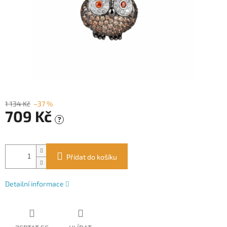
1 134 Kč
–37 %
709 Kč
?
Měrná
cena:
Přidat do košíku
Detailní informace