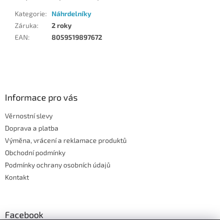
Kategorie
:
Náhrdelníky
Záruka
:
2 roky
EAN
:
8059519897672
Z
á
p
a
Informace pro vás
t
Věrnostní slevy
í
Doprava a platba
Výměna, vrácení a reklamace produktů
Obchodní podmínky
Podmínky ochrany osobních údajů
Kontakt
Facebook