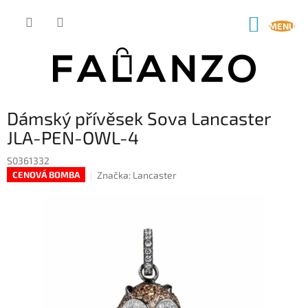
Přejít
na
NÁKUP
obsah
KOŠÍK
Dámský přívěsek Sova Lancaster
JLA-PEN-OWL-4
S0361332
Značka:
Lancaster
CENOVÁ BOMBA