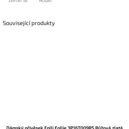
ZEPTAT SE
HLÍDAT
Související produkty
Dámský přívěsek Folli Follie 3P16T009RS Růžová zlatá