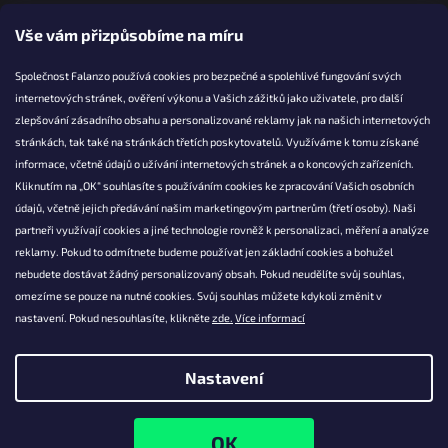
Vše vám přizpůsobíme na míru
Společnost Falanzo používá cookies pro bezpečné a spolehlivé fungování svých
internetových stránek, ověření výkonu a Vašich zážitků jako uživatele, pro další
KONTAKT
zlepšování zásadního obsahu a personalizované reklamy jak na našich internetových
stránkách, tak také na stránkách třetích poskytovatelů. Využíváme k tomu získané
info@falanzo.cz
informace, včetně údajů o užívání internetových stránek a o koncových zařízeních.
Falanzo.cz
Kliknutím na „OK“ souhlasíte s používáním cookies ke zpracování Vašich osobních
FalanzoCZ
údajů, včetně jejich předávání našim marketingovým partnerům (třetí osoby). Naši
partneři využívají cookies a jiné technologie rovněž k personalizaci, měření a analýze
reklamy. Pokud to odmítnete budeme používat jen základní cookies a bohužel
nebudete dostávat žádný personalizovaný obsah. Pokud neudělíte svůj souhlas,
omezíme se pouze na nutné cookies. Svůj souhlas můžete kdykoli změnit v
nastavení. Pokud nesouhlasíte, klikněte
zde.
Více informací
Nastavení
Vytvořil Shoptet