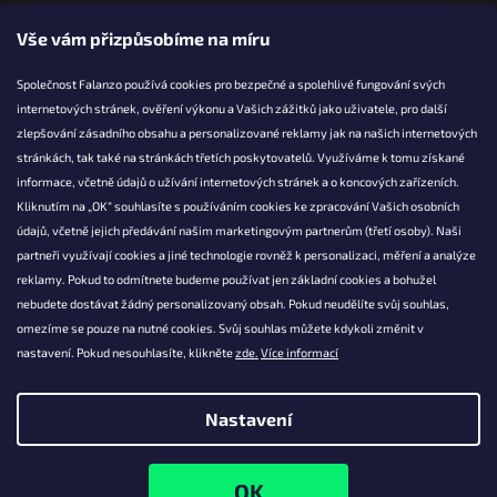
Vše vám přizpůsobíme na míru
Společnost Falanzo používá cookies pro bezpečné a spolehlivé fungování svých
internetových stránek, ověření výkonu a Vašich zážitků jako uživatele, pro další
KONTAKT
zlepšování zásadního obsahu a personalizované reklamy jak na našich internetových
stránkách, tak také na stránkách třetích poskytovatelů. Využíváme k tomu získané
info@falanzo.cz
informace, včetně údajů o užívání internetových stránek a o koncových zařízeních.
Falanzo.cz
Kliknutím na „OK“ souhlasíte s používáním cookies ke zpracování Vašich osobních
FalanzoCZ
údajů, včetně jejich předávání našim marketingovým partnerům (třetí osoby). Naši
partneři využívají cookies a jiné technologie rovněž k personalizaci, měření a analýze
reklamy. Pokud to odmítnete budeme používat jen základní cookies a bohužel
nebudete dostávat žádný personalizovaný obsah. Pokud neudělíte svůj souhlas,
omezíme se pouze na nutné cookies. Svůj souhlas můžete kdykoli změnit v
nastavení. Pokud nesouhlasíte, klikněte
zde.
Více informací
Nastavení
Vytvořil Shoptet