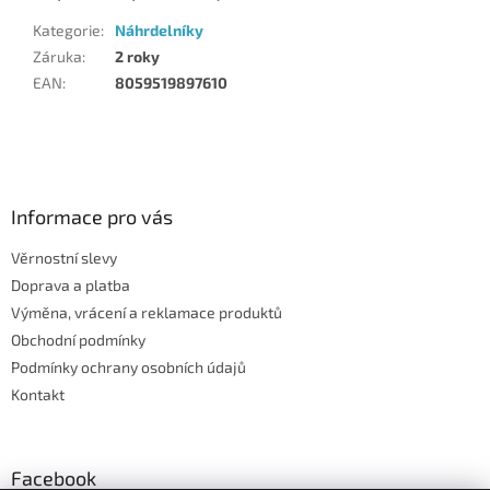
Kategorie
:
Náhrdelníky
Záruka
:
2 roky
EAN
:
8059519897610
Z
á
p
a
Informace pro vás
t
Věrnostní slevy
í
Doprava a platba
Výměna, vrácení a reklamace produktů
Obchodní podmínky
Podmínky ochrany osobních údajů
Kontakt
Facebook