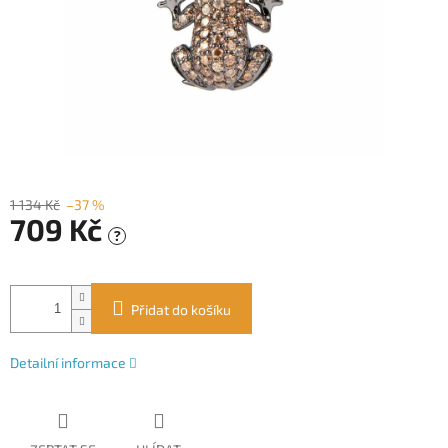
1 134 Kč
–37 %
709 Kč
?
Měrná
cena:
Přidat do košíku
Detailní informace