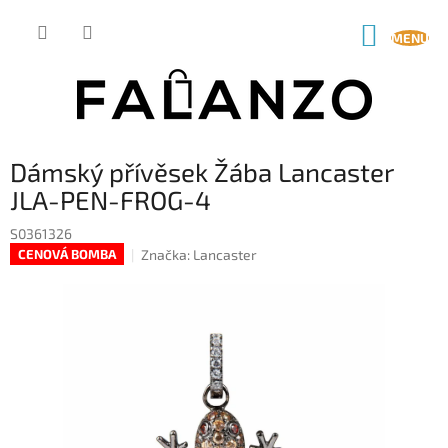
Přejít
na
NÁKUP
obsah
KOŠÍK
Dámský přívěsek Žába Lancaster
JLA-PEN-FROG-4
S0361326
Značka:
Lancaster
CENOVÁ BOMBA