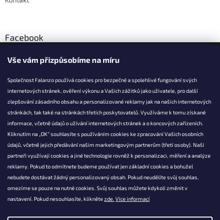
Facebook
Vše vám přizpůsobíme na míru
Společnost Falanzo používá cookies pro bezpečné a spolehlivé fungování svých
internetových stránek, ověření výkonu a Vašich zážitků jako uživatele, pro další
KONTAKT
zlepšování zásadního obsahu a personalizované reklamy jak na našich internetových
stránkách, tak také na stránkách třetích poskytovatelů. Využíváme k tomu získané
info@falanzo.cz
informace, včetně údajů o užívání internetových stránek a o koncových zařízeních.
Falanzo.cz
Kliknutím na „OK“ souhlasíte s používáním cookies ke zpracování Vašich osobních
FalanzoCZ
údajů, včetně jejich předávání našim marketingovým partnerům (třetí osoby). Naši
partneři využívají cookies a jiné technologie rovněž k personalizaci, měření a analýze
reklamy. Pokud to odmítnete budeme používat jen základní cookies a bohužel
nebudete dostávat žádný personalizovaný obsah. Pokud neudělíte svůj souhlas,
omezíme se pouze na nutné cookies. Svůj souhlas můžete kdykoli změnit v
nastavení. Pokud nesouhlasíte, klikněte
zde.
Více informací