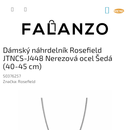
Přejít
na
NÁKUP
obsah
KOŠÍK
Dámský náhrdelník Rosefield
JTNCS-J448 Nerezová ocel Šedá
(40-45 cm)
S0376257
Značka:
Rosefield