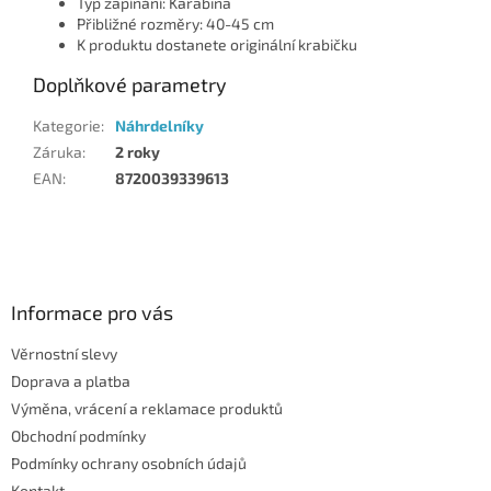
Typ zapínání: Karabina
Přibližné rozměry: 40-45 cm
K produktu dostanete originální krabičku
Doplňkové parametry
Kategorie
:
Náhrdelníky
Záruka
:
2 roky
EAN
:
8720039339613
Z
á
p
a
Informace pro vás
t
Věrnostní slevy
í
Doprava a platba
Výměna, vrácení a reklamace produktů
Obchodní podmínky
Podmínky ochrany osobních údajů
Kontakt