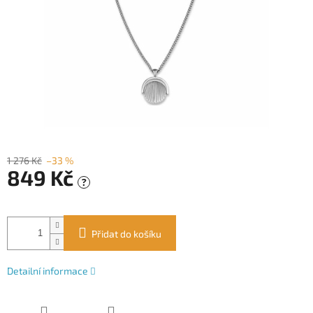
1 276 Kč
–33 %
849 Kč
?
Měrná
cena:
Přidat do košíku
Detailní informace