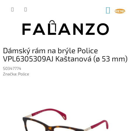
Přejít
na
NÁKUP
obsah
KOŠÍK
Dámský rám na brýle Police
VPL6305309AJ Kaštanová (ø 53 mm)
S0347774
Značka:
Police