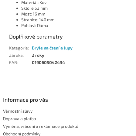
Materiál: Kov
Sklo: ø 53 mm
Most: 16 mm
Stranice: 140 mm
Pohlaví: Dáma
Doplňkové parametry
Kategorie
:
Brýle na čtení a lupy
Záruka
:
2 roky
EAN
:
0190605042434
Z
á
p
a
Informace pro vás
t
Věrnostní slevy
í
Doprava a platba
Výměna, vrácení a reklamace produktů
Obchodní podmínky