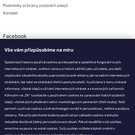
Podmínky ochrany osobních údajů
Kontakt
Facebook
Vše vám přizpůsobíme na míru
Společnost Falanzo používá cookies pro bezpečné a spolehlivé fungování svých
internetových stránek, ověření výkonu a Vašich zážitků jako uživatele, pro další
KONTAKT
zlepšování zásadního obsahu a personalizované reklamy jak na našich internetových
stránkách, tak také na stránkách třetích poskytovatelů. Využíváme k tomu získané
info@falanzo.cz
informace, včetně údajů o užívání internetových stránek a o koncových zařízeních.
Falanzo.cz
Kliknutím na „OK“ souhlasíte s používáním cookies ke zpracování Vašich osobních
FalanzoCZ
údajů, včetně jejich předávání našim marketingovým partnerům (třetí osoby). Naši
partneři využívají cookies a jiné technologie rovněž k personalizaci, měření a analýze
reklamy. Pokud to odmítnete budeme používat jen základní cookies a bohužel
nebudete dostávat žádný personalizovaný obsah. Pokud neudělíte svůj souhlas,
omezíme se pouze na nutné cookies. Svůj souhlas můžete kdykoli změnit v
nastavení. Pokud nesouhlasíte, klikněte
zde.
Více informací