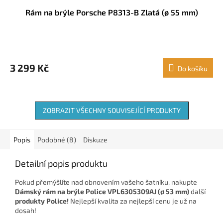
Rám na brýle Porsche P8313-B Zlatá (ø 55 mm)
3 299 Kč
Do košíku
ZOBRAZIT VŠECHNY SOUVISEJÍCÍ PRODUKTY
Popis
Podobné (8)
Diskuze
Detailní popis produktu
Pokud přemýšlíte nad obnovením vašeho šatníku, nakupte
Dámský rám na brýle Police VPL6305309AJ (ø 53 mm)
další
produkty Police!
Nejlepší kvalita za nejlepší cenu je už na
dosah!