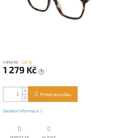
1 912 Kč
–33 %
1 279 Kč
?
Měrná
cena:
Přidat do košíku
Detailní informace
ZEPTAT SE
HLÍDAT