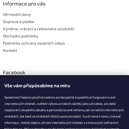
a
Informace pro vás
t
Věrnostní slevy
í
Doprava a platba
Výměna, vrácení a reklamace produktů
Obchodní podmínky
Podmínky ochrany osobních údajů
Kontakt
Facebook
Vše vám přizpůsobíme na míru
Společnost Falanzo používá cookies pro bezpečné a spolehlivé fungování svých
internetových stránek, ověření výkonu a Vašich zážitků jako uživatele, pro další
KONTAKT
zlepšování zásadního obsahu a personalizované reklamy jak na našich internetových
stránkách, tak také na stránkách třetích poskytovatelů. Využíváme k tomu získané
info@falanzo.cz
informace, včetně údajů o užívání internetových stránek a o koncových zařízeních.
Falanzo.cz
Kliknutím na „OK“ souhlasíte s používáním cookies ke zpracování Vašich osobních