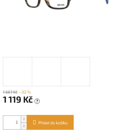
1 667 Kč
–32 %
1 119 Kč
?
Měrná
cena:
Přidat do košíku