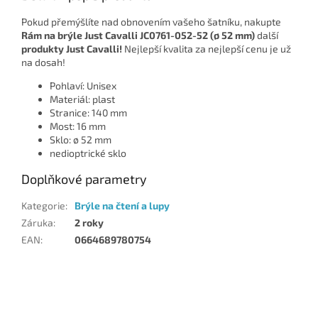
Pokud přemýšlíte nad obnovením vašeho šatníku, nakupte
Rám na brýle Just Cavalli JC0761-052-52 (ø 52 mm)
další
produkty Just Cavalli!
Nejlepší kvalita za nejlepší cenu je už
na dosah!
Pohlaví: Unisex
Materiál: plast
Stranice: 140 mm
Most: 16 mm
Sklo: ø 52 mm
nedioptrické sklo
Doplňkové parametry
Kategorie
:
Brýle na čtení a lupy
Záruka
:
2 roky
EAN
:
0664689780754
Z
á
p