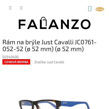
Přejít
na
NÁKUP
obsah
KOŠÍK
Rám na brýle Just Cavalli JC0761-
052-52 (ø 52 mm) (ø 52 mm)
S0340400
Značka:
Just Cavalli
CENOVÁ BOMBA