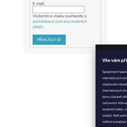
E-mail
Vložením e-mailu souhlasíte s
podmínkami ochrany osobních
údajů
.
PŘIHLÁSIT SE
Z
Vše vám př
á
p
Společnost Falanz
a
internetových str
t
zlepšování zásad
Informac
í
internetových str
Věrnostní 
tomu získané info
zařízeních. Klikn
Doprava a 
osobních údajů, v
Výměna, vr
osoby). Naši partn
reklamace
měření a analýze
Obchodní 