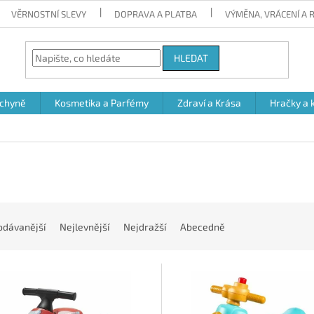
VĚRNOSTNÍ SLEVY
DOPRAVA A PLATBA
VÝMĚNA, VRÁCENÍ A
HLEDAT
chyně
Kosmetika a Parfémy
Zdraví a Krása
Hračky a 
odávanější
Nejlevnější
Nejdražší
Abecedně