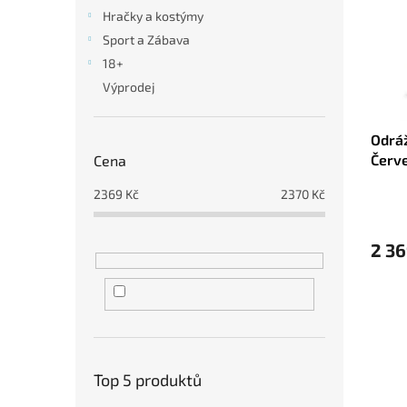
i
r
n
Hračky a kostýmy
s
o
e
Sport a Zábava
p
d
l
r
u
18+
o
k
Výprodej
d
t
u
ů
Odráž
k
Červ
Cena
t
ů
2369
Kč
2370
Kč
2 36
Top 5 produktů