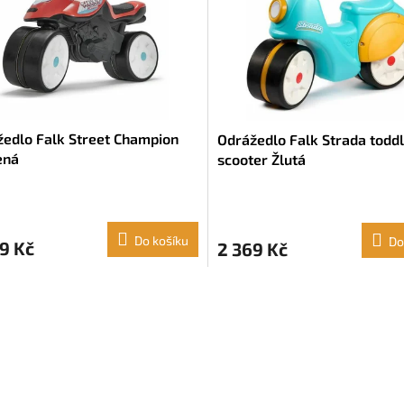
edlo Falk Street Champion
Odrážedlo Falk Strada todd
ená
scooter Žlutá
Do košíku
Do
9 Kč
2 369 Kč
O
v
l
á
d
a
c