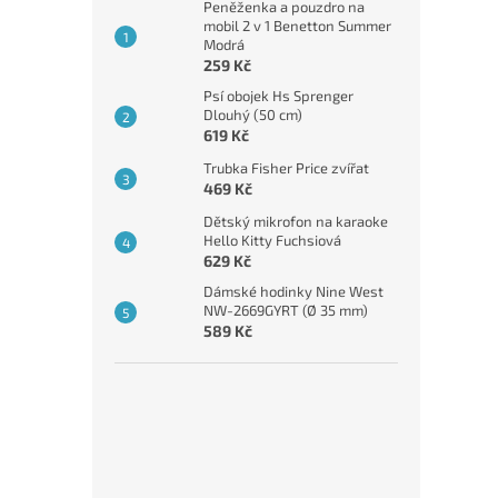
Peněženka a pouzdro na
mobil 2 v 1 Benetton Summer
Modrá
259 Kč
Psí obojek Hs Sprenger
Dlouhý (50 cm)
619 Kč
Trubka Fisher Price zvířat
469 Kč
Dětský mikrofon na karaoke
Hello Kitty Fuchsiová
629 Kč
Dámské hodinky Nine West
NW-2669GYRT (Ø 35 mm)
589 Kč