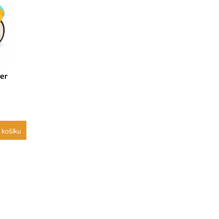
ler
 košíku