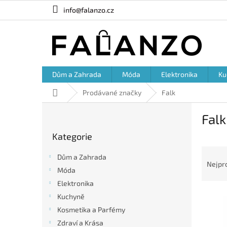
Přejít
info@falanzo.cz
na
obsah
Dům a Zahrada
Móda
Elektronika
Ku
Domů
Prodávané značky
Falk
P
Falk
o
Přeskočit
s
Kategorie
kategorie
t
Ř
r
Dům a Zahrada
a
a
Nejpr
Móda
z
n
e
Elektronika
n
V
n
í
Kuchyně
ý
í
p
Kosmetika a Parfémy
p
p
a
Zdraví a Krása