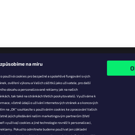
izpůsobíme na míru
o používá cookies pro bezpečné a spolehlivé fungování svých
ánek, ověření výkonu a Vašich zážitků jako uživatele, pro další
ního obsahu a personalizované reklamy jak na našich
e pro vás
Facebook
ánkách, tak také na stránkách třetích poskytovatelů. Využíváme k
slevy
rmace, včetně údajů o užívání internetových stránek a o koncových
utím na „OK“ souhlasíte s používáním cookies ke zpracování Vašich
platba
četně jejich předávání našim marketingovým partnerům (třetí
ácení a
eři využívají cookies a jiné technologie rovněž k personalizaci,
 produktů
 reklamy. Pokud to odmítnete budeme používat jen základní
podmínky