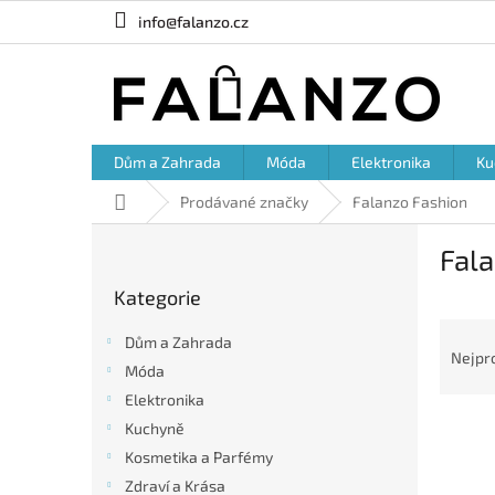
Přejít
info@falanzo.cz
na
obsah
Dům a Zahrada
Móda
Elektronika
Ku
Domů
Prodávané značky
Falanzo Fashion
P
Fal
o
Přeskočit
s
Kategorie
kategorie
t
Ř
r
Dům a Zahrada
a
a
Nejpr
Móda
z
n
e
Elektronika
n
V
n
í
Kuchyně
ý
í
p
Kosmetika a Parfémy
p
p
a
Zdraví a Krása