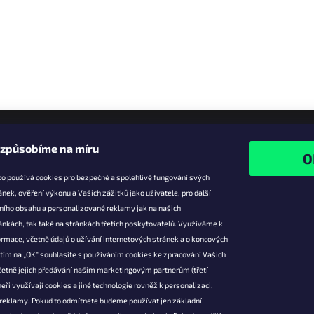
izpůsobíme na míru
o používá cookies pro bezpečné a spolehlivé fungování svých
ánek, ověření výkonu a Vašich zážitků jako uživatele, pro další
ního obsahu a personalizované reklamy jak na našich
e pro vás
Facebook
ánkách, tak také na stránkách třetích poskytovatelů. Využíváme k
slevy
rmace, včetně údajů o užívání internetových stránek a o koncových
utím na „OK“ souhlasíte s používáním cookies ke zpracování Vašich
platba
četně jejich předávání našim marketingovým partnerům (třetí
ácení a
eři využívají cookies a jiné technologie rovněž k personalizaci,
 produktů
 reklamy. Pokud to odmítnete budeme používat jen základní
podmínky