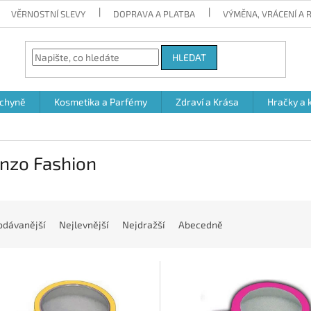
VĚRNOSTNÍ SLEVY
DOPRAVA A PLATBA
VÝMĚNA, VRÁCENÍ A
HLEDAT
chyně
Kosmetika a Parfémy
Zdraví a Krása
Hračky a 
anzo Fashion
odávanější
Nejlevnější
Nejdražší
Abecedně