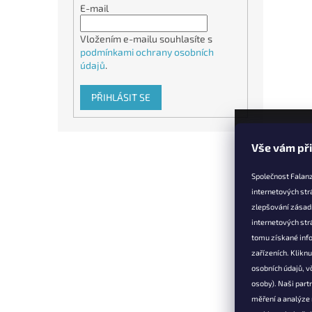
E-mail
Vložením e-mailu souhlasíte s
podmínkami ochrany osobních
údajů
.
PŘIHLÁSIT SE
Z
Vše vám př
á
p
Společnost Falanz
a
internetových str
t
zlepšování zásad
Informac
í
internetových str
Věrnostní 
tomu získané info
zařízeních. Klikn
Doprava a 
osobních údajů, v
Výměna, vr
osoby). Naši partn
reklamace
měření a analýze
Obchodní 