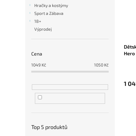
i
r
n
Hračky a kostýmy
s
o
e
Sport a Zábava
p
d
l
r
u
18+
o
k
Výprodej
d
t
u
ů
Dětsk
k
Hero 
Cena
t
ů
1049
Kč
1050
Kč
1 04
Top 5 produktů