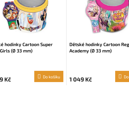
é hodinky Cartoon Super
Dětské hodinky Cartoon Reg
Girls (Ø 33 mm)
Academy (Ø 33 mm)
Do košíku
Do
9 Kč
1 049 Kč
O
v
l
á
d
a
c