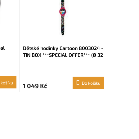
al
Dětské hodinky Cartoon 8003024 -
TIN BOX ***SPECIAL OFFER*** (Ø 32
mm)
 košíku
Do košíku
1 049 Kč