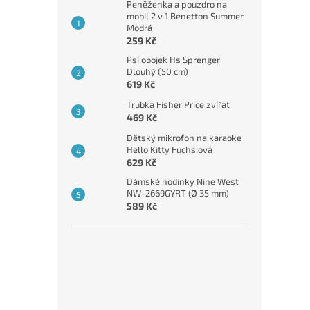
Peněženka a pouzdro na
mobil 2 v 1 Benetton Summer
Modrá
259 Kč
Psí obojek Hs Sprenger
Dlouhý (50 cm)
619 Kč
Trubka Fisher Price zvířat
469 Kč
Dětský mikrofon na karaoke
Hello Kitty Fuchsiová
629 Kč
Dámské hodinky Nine West
NW-2669GYRT (Ø 35 mm)
589 Kč