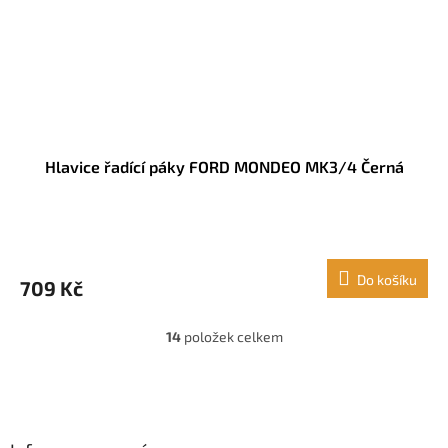
Hlavice řadící páky FORD MONDEO MK3/4 Černá
Do košíku
709 Kč
14
položek celkem
O
v
l
Z
á
á
d
p
a