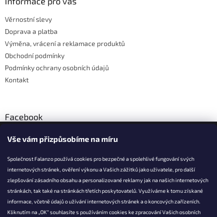
a
Informace pro vás
c
t
í
Věrnostní slevy
í
p
Doprava a platba
r
v
Výměna, vrácení a reklamace produktů
k
Obchodní podmínky
y
Podmínky ochrany osobních údajů
v
ý
Kontakt
p
i
s
u
Facebook
Vše vám přizpůsobíme na míru
Společnost Falanzo používá cookies pro bezpečné a spolehlivé fungování svých
internetových stránek, ověření výkonu a Vašich zážitků jako uživatele, pro další
KONTAKT
zlepšování zásadního obsahu a personalizované reklamy jak na našich internetových
stránkách, tak také na stránkách třetích poskytovatelů. Využíváme k tomu získané
info@falanzo.cz
informace, včetně údajů o užívání internetových stránek a o koncových zařízeních.
Falanzo.cz
Kliknutím na „OK“ souhlasíte s používáním cookies ke zpracování Vašich osobních