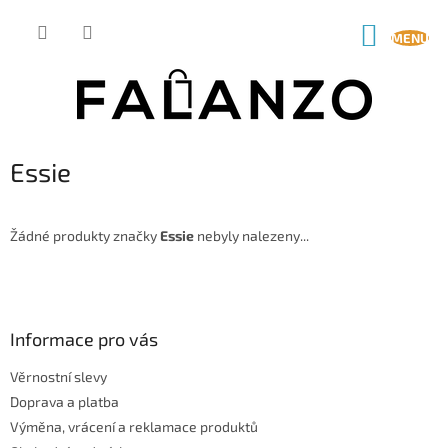
Přejít
na
NÁKUP
obsah
KOŠÍK
Essie
Žádné produkty značky
Essie
nebyly nalezeny...
Z
á
p
a
Informace pro vás
t
Věrnostní slevy
í
Doprava a platba
Výměna, vrácení a reklamace produktů