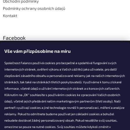
Obchodní podmínky
Podmínky ochrany osobních údajů
Kontakt
Facebook
Vše vám přizpůsobíme na míru
Společnost Falanzo používá cookies pro bezpečné a spolehlivé fungování svých
internetových stránek, ověření výkonu a Vašich zážitků jako uživatele, pro další
KONTAKT
zlepšování zásadního obsahu a personalizované reklamy jak na našich internetových
stránkách, tak také na stránkách třetích poskytovatelů. Využíváme k tomu získané
info@falanzo.cz
informace, včetně údajů o užívání internetových stránek a o koncových zařízeních.
Falanzo.cz
Kliknutím na „OK“ souhlasíte s používáním cookies ke zpracování Vašich osobních
FalanzoCZ
údajů, včetně jejich předávání našim marketingovým partnerům (třetí osoby). Naši
partneři využívají cookies a jiné technologie rovněž k personalizaci, měření a analýze
reklamy. Pokud to odmítnete budeme používat jen základní cookies a bohužel
nebudete dostávat žádný personalizovaný obsah. Pokud neudělíte svůj souhlas,
omezíme se pouze na nutné cookies. Svůj souhlas můžete kdykoli změnit v