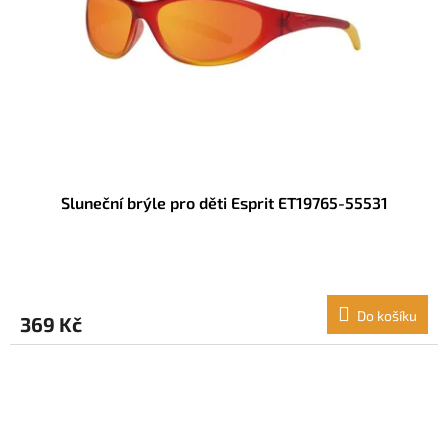
r
u
o
k
d
t
u
ů
k
t
ů
Sluneční brýle pro děti Esprit ET19765-55531
Do košíku
369 Kč