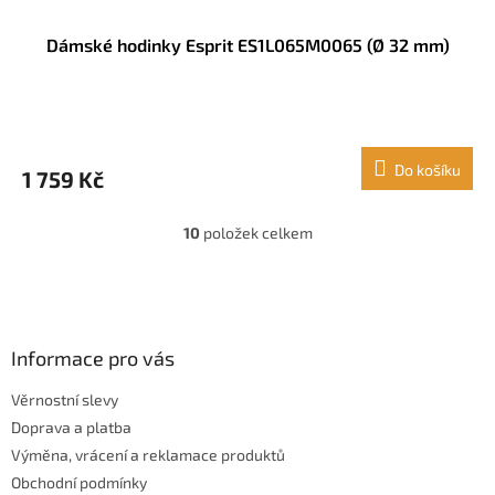
Dámské hodinky Esprit ES1L065M0065 (Ø 32 mm)
Do košíku
1 759 Kč
10
položek celkem
O
v
l
Z
á
á
d
p
a
a
Informace pro vás
c
t
í
Věrnostní slevy
í
p
Doprava a platba
r
v
Výměna, vrácení a reklamace produktů
k
Obchodní podmínky
y