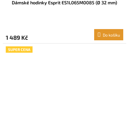
Dámské hodinky Esprit ES1L065M0085 (Ø 32 mm)
Do košíku
1 489 Kč
SUPER CENA