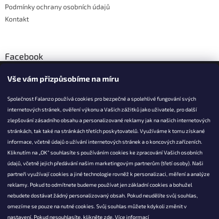
Podmínky ochrany osobních údajů
v
ý
Kontakt
p
i
s
u
Facebook
Vše vám přizpůsobíme na míru
Společnost Falanzo používá cookies pro bezpečné a spolehlivé fungování svých
internetových stránek, ověření výkonu a Vašich zážitků jako uživatele, pro další
KONTAKT
zlepšování zásadního obsahu a personalizované reklamy jak na našich internetových
stránkách, tak také na stránkách třetích poskytovatelů. Využíváme k tomu získané
info@falanzo.cz
informace, včetně údajů o užívání internetových stránek a o koncových zařízeních.
Falanzo.cz
Kliknutím na „OK“ souhlasíte s používáním cookies ke zpracování Vašich osobních
FalanzoCZ
údajů, včetně jejich předávání našim marketingovým partnerům (třetí osoby). Naši
partneři využívají cookies a jiné technologie rovněž k personalizaci, měření a analýze
reklamy. Pokud to odmítnete budeme používat jen základní cookies a bohužel
nebudete dostávat žádný personalizovaný obsah. Pokud neudělíte svůj souhlas,
omezíme se pouze na nutné cookies. Svůj souhlas můžete kdykoli změnit v
nastavení. Pokud nesouhlasíte, klikněte
zde.
Více informací