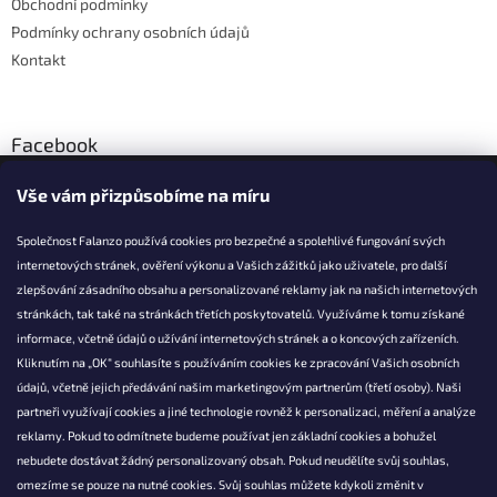
Obchodní podmínky
Podmínky ochrany osobních údajů
Kontakt
Facebook
Vše vám přizpůsobíme na míru
Společnost Falanzo používá cookies pro bezpečné a spolehlivé fungování svých
internetových stránek, ověření výkonu a Vašich zážitků jako uživatele, pro další
KONTAKT
zlepšování zásadního obsahu a personalizované reklamy jak na našich internetových
stránkách, tak také na stránkách třetích poskytovatelů. Využíváme k tomu získané
info@falanzo.cz
informace, včetně údajů o užívání internetových stránek a o koncových zařízeních.
Falanzo.cz
Kliknutím na „OK“ souhlasíte s používáním cookies ke zpracování Vašich osobních
FalanzoCZ
údajů, včetně jejich předávání našim marketingovým partnerům (třetí osoby). Naši
partneři využívají cookies a jiné technologie rovněž k personalizaci, měření a analýze
reklamy. Pokud to odmítnete budeme používat jen základní cookies a bohužel
nebudete dostávat žádný personalizovaný obsah. Pokud neudělíte svůj souhlas,
omezíme se pouze na nutné cookies. Svůj souhlas můžete kdykoli změnit v