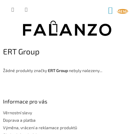
Přejít
na
NÁKUP
obsah
KOŠÍK
ERT Group
Žádné produkty značky
ERT Group
nebyly nalezeny...
Z
á
p
a
Informace pro vás
t
Věrnostní slevy
í
Doprava a platba
Výměna, vrácení a reklamace produktů