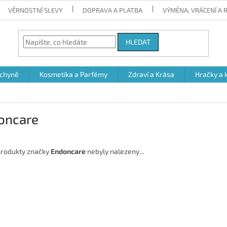
VĚRNOSTNÍ SLEVY
DOPRAVA A PLATBA
VÝMĚNA, VRÁCENÍ A
HLEDAT
chyně
Kosmetika a Parfémy
Zdraví a Krása
Hračky a 
oncare
rodukty značky
Endoncare
nebyly nalezeny...