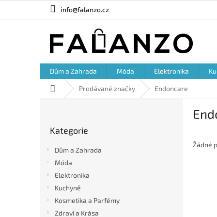
Přejít
info@falanzo.cz
na
obsah
Dům a Zahrada
Móda
Elektronika
Ku
Domů
Prodávané značky
Endoncare
P
End
o
Přeskočit
s
Kategorie
kategorie
t
r
Žádné p
Dům a Zahrada
a
Móda
n
Elektronika
n
í
Kuchyně
p
Kosmetika a Parfémy
a
Zdraví a Krása