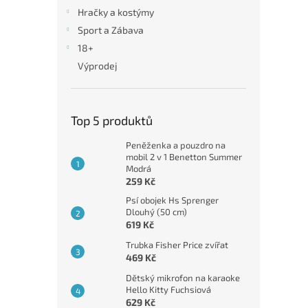
n
Hračky a kostýmy
e
Sport a Zábava
l
18+
Výprodej
Top 5 produktů
Peněženka a pouzdro na
mobil 2 v 1 Benetton Summer
Modrá
259 Kč
Psí obojek Hs Sprenger
Dlouhý (50 cm)
619 Kč
Trubka Fisher Price zvířat
469 Kč
Dětský mikrofon na karaoke
Hello Kitty Fuchsiová
629 Kč